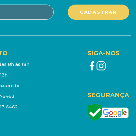
TO
SIGA-NOS
as 8h às 18h
13h
a.com.br
SEGURANÇA
7-6463
097-6462