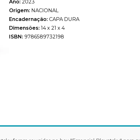
Ano:
2023
Origem:
NACIONAL
Encadernação:
CAPA DURA
Dimensões:
14 x 21 x 4
ISBN:
9786589732198