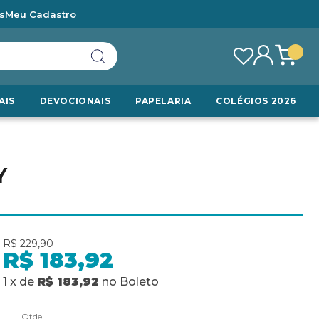
s
Meu Cadastro
AIS
DEVOCIONAIS
PAPELARIA
COLÉGIOS 2026
Y
R$ 229,90
R$ 183,92
1
x
de
R$ 183,92
no
Boleto
Qtde.