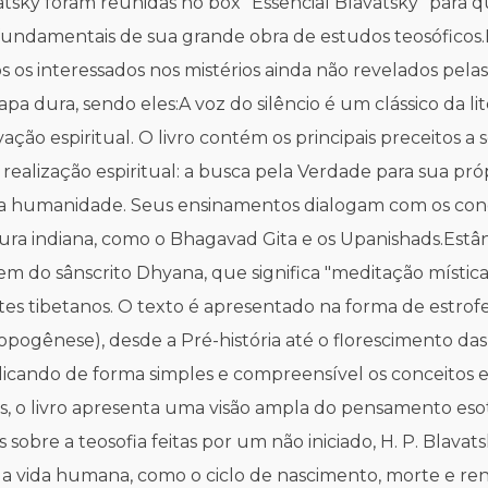
 Blavatsky foram reunidas no box "Essencial Blavatsky" p
undamentais de sua grande obra de estudos teosóficos.
s os interessados nos mistérios ainda não revelados pelas
capa dura, sendo eles:A voz do silêncio é um clássico da l
ão espiritual. O livro contém os principais preceitos 
 realização espiritual: a busca pela Verdade para sua 
 humanidade. Seus ensinamentos dialogam com os conceito
atura indiana, como o Bhagavad Gita e os Upanishads.Estâ
 do sânscrito Dhyana, que significa "meditação mística
tes tibetanos. O texto é apresentado na forma de estrofe
ênese), desde a Pré-história até o florescimento das ci
xplicando de forma simples e compreensível os conceitos e
 o livro apresenta uma visão ampla do pensamento esot
 sobre a teosofia feitas por um não iniciado, H. P. Blavat
 vida humana, como o ciclo de nascimento, morte e re