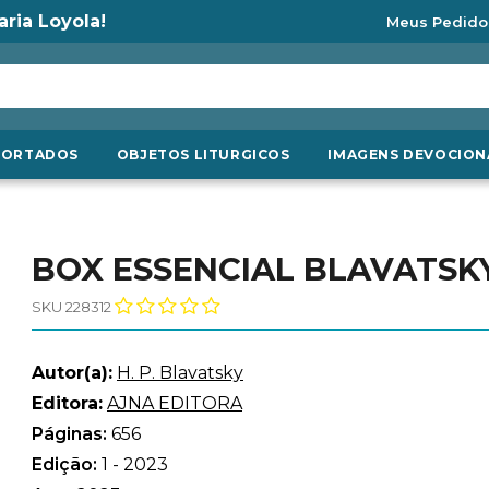
aria Loyola!
Meus Pedido
PORTADOS
OBJETOS LITURGICOS
IMAGENS DEVOCION
BOX ESSENCIAL BLAVATSK
SKU 228312
Autor(a):
H. P. Blavatsky
Editora:
AJNA EDITORA
Páginas:
656
Edição:
1 - 2023