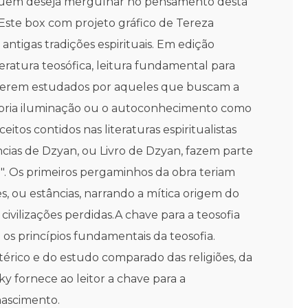
ara quem deseja mergulhar no pensamento desta
Este box com projeto gráfico de Tereza
 antigas tradições espirituais. Em edição
iteratura teosófica, leitura fundamental para
a serem estudados por aqueles que buscam a
própria iluminação ou o autoconhecimento como
s contidos nas literaturas espiritualistas
ncias de Dzyan, ou Livro de Dzyan, fazem parte
". Os primeiros pergaminhos da obra teriam
s, ou estâncias, narrando a mítica origem do
vilizações perdidas.A chave para a teosofia
 os princípios fundamentais da teosofia.
érico e do estudo comparado das religiões, da
sky fornece ao leitor a chave para a
nascimento.