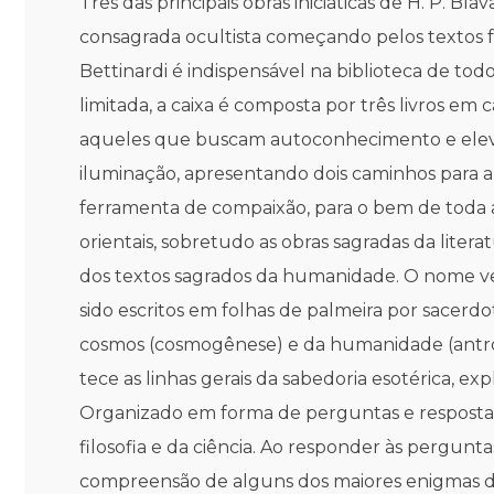
Três das principais obras iniciáticas de H. P.
consagrada ocultista começando pelos textos f
Bettinardi é indispensável na biblioteca de todo
limitada, a caixa é composta por três livros em 
aqueles que buscam autoconhecimento e elevaç
iluminação, apresentando dois caminhos para a
ferramenta de compaixão, para o bem de toda a
orientais, sobretudo as obras sagradas da liter
dos textos sagrados da humanidade. O nome vem
sido escritos em folhas de palmeira por sacerdo
cosmos (cosmogênese) e da humanidade (antropog
tece as linhas gerais da sabedoria esotérica, e
Organizado em forma de perguntas e respostas,
filosofia e da ciência. Ao responder às perguntas
compreensão de alguns dos maiores enigmas da