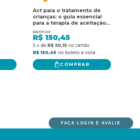
Act para o tratamento de
AME
crianças: o guia essencial
LACO
para a terapia de aceitação e
ESS
compromisso na infância
R$
177,00
R$
15,
R$
150,45
R$
R$ 7
3
x
de
R$ 50,15
R$ 150,45
COMPRAR
FAÇA LOGIN E AVALIE