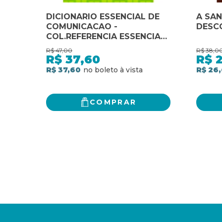
DICIONARIO ESSENCIAL DE
A SAN
COMUNICACAO -
DESC
COL.REFERENCIA ESSENCIAL
- 1
R$
47,00
R$
38,0
R$
37,60
R$
R$ 37,60
R$ 26
COMPRAR