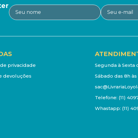
ter
DAS
ATENDIMEN
a de privacidade
Segunda à Sexta d
e devoluções
Sábado das 8h às 
sac@LivrariaLoyol
Telefone:
(11) 409
Whastapp:
(11) 4