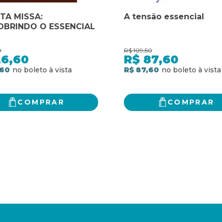
TA MISSA:
A tensão essencial
OBRINDO O ESSENCIAL
0
R$
109,50
26,60
R$
87,60
,60
R$ 87,60
COMPRAR
COMPRAR