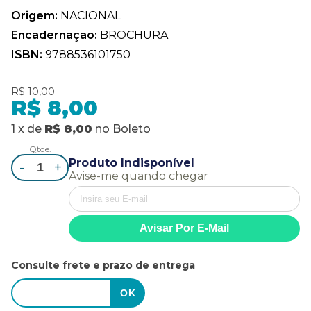
Origem:
NACIONAL
Encadernação:
BROCHURA
ISBN:
9788536101750
R$ 10,00
R$ 8,00
1
x
de
R$ 8,00
no
Boleto
Qtde.
Produto Indisponível
-
+
Avise-me quando chegar
Consulte frete e prazo de entrega