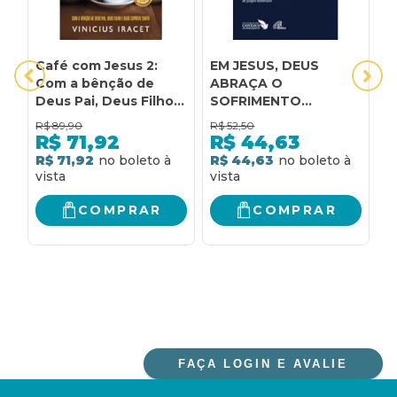
Café com Jesus 2:
EM JESUS, DEUS
3
Com a bênção de
ABRAÇA O
D
Deus Pai, Deus Filho e
SOFRIMENTO
C
Deus Espírito Santo
HUMANO: UMA
C
R$
89,90
R$
52,50
R
LEITURA DE "O DEUS
R$
71,92
R$
44,63
CRUCIFICADO" DE
R$ 71,92
R$ 44,63
R
JÜRGEN MOLTMANN
COMPRAR
COMPRAR
FAÇA LOGIN E AVALIE