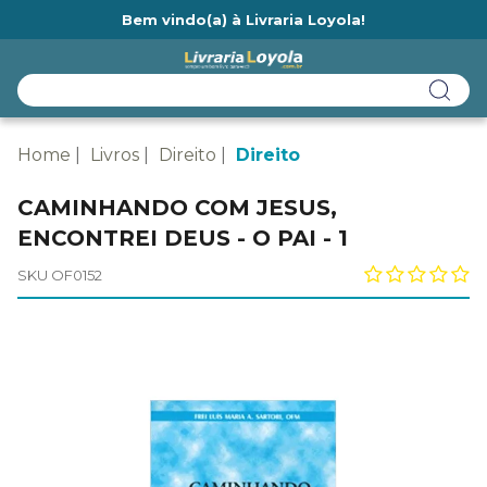
Bem vindo(a) à Livraria Loyola!
Ainda não tem cadastro na Livraria Loyola?
Home
Livros
Direito
Direito
CAMINHANDO COM JESUS,
ENCONTREI DEUS - O PAI - 1
SKU OF0152