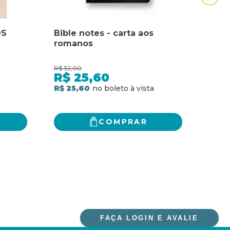
OS
Bible notes - carta aos
BOX
romanos
DE 
VOL
R$
32,00
R$
469
R$
25,60
R$
R$ 25,60
6
x
d
R$ 3
COMPRAR
FAÇA LOGIN E AVALIE