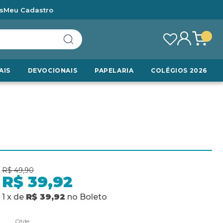
s
Meu Cadastro
AIS
DEVOCIONAIS
PAPELARIA
COLÉGIOS 2026
R$ 49,90
R$ 39,92
1
x
de
R$ 39,92
no
Boleto
Qtde.