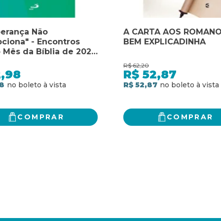
perança Não
A CARTA AOS ROMAN
ciona" - Encontros
BEM EXPLICADINHA
 Mês da Bíblia de 2025:
 aos Romanos
R$
62,20
2,98
R$
52,87
8
R$ 52,87
COMPRAR
COMPRAR