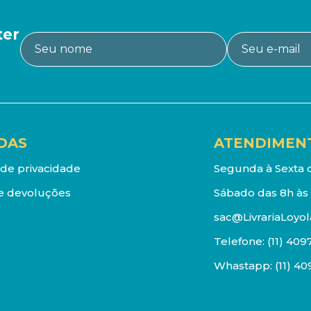
ter
DAS
ATENDIMEN
a de privacidade
Segunda à Sexta d
e devoluções
Sábado das 8h às 
sac@LivrariaLoyol
Telefone:
(11) 409
Whastapp:
(11) 4