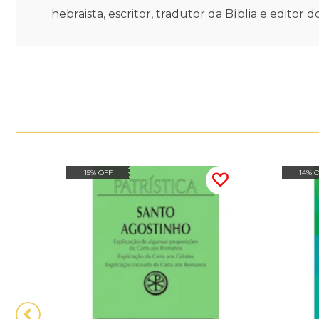
hebraista, escritor, tradutor da Bíblia e edito
15% OFF
14% 