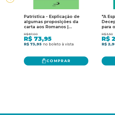
Patrística - Explicação de
"A Es
algumas proposições da
Decep
carta aos Romanos |
para o
Explicação da carta aos
Carta
R$
87,00
R$
3,50
Gálatas | Explicação incoada
R$
73,95
R$
da carta aos Romanos - Vol.
R$ 73,95
R$ 2,9
25
COMPRAR