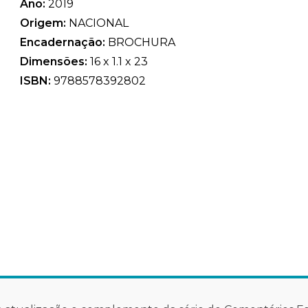
Ano:
2019
Origem:
NACIONAL
Encadernação:
BROCHURA
Dimensões:
16 x 1.1 x 23
ISBN:
9788578392802