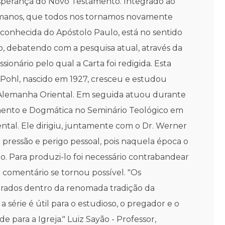
Esperança do Novo Testamento. Integrado ao
s Romanos, que todos nos tornamos novamente
s conhecida do Apóstolo Paulo, está no sentido
ção, debatendo com a pesquisa atual, através da
ionário pelo qual a Carta foi redigida. Esta
 Pohl, nascido em 1927, cresceu e estudou
 Alemanha Oriental. Em seguida atuou durante
tamento e Dogmática no Seminário Teológico em
tal. Ele dirigiu, juntamente com o Dr. Werner
pressão e perigo pessoal, pois naquela época o
o. Para produzi-lo foi necessário contrabandear
 comentário se tornou possível. "Os
orados dentro da renomada tradição da
érie é útil para o estudioso, o pregador e o
 para a Igreja." Luiz Sayão - Professor,