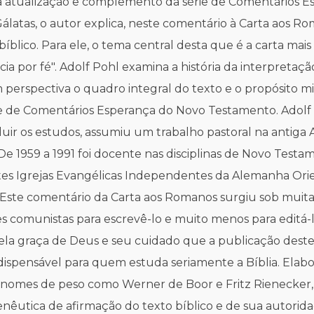
a a atualização e complemento da série de Comentários 
s Gálatas, o autor explica, neste comentário à Carta ao
íblico. Para ele, o tema central desta que é a carta mai
ência por fé". Adolf Pohl examina a história da interpreta
erspectiva o quadro integral do texto e o propósito miss
rie de Comentários Esperança do Novo Testamento. Adolf
ir os estudos, assumiu um trabalho pastoral na antiga
 De 1959 a 1991 foi docente nas disciplinas de Novo Tes
s Igrejas Evangélicas Independentes da Alemanha Orien
 Este comentário da Carta aos Romanos surgiu sob muita 
 comunistas para escrevê-lo e muito menos para editá-l
ela graça de Deus e seu cuidado que a publicação deste
ispensável para quem estuda seriamente a Bíblia. Elab
omes de peso como Werner de Boor e Fritz Rienecker, a s
êutica de afirmação do texto bíblico e de sua autoridade