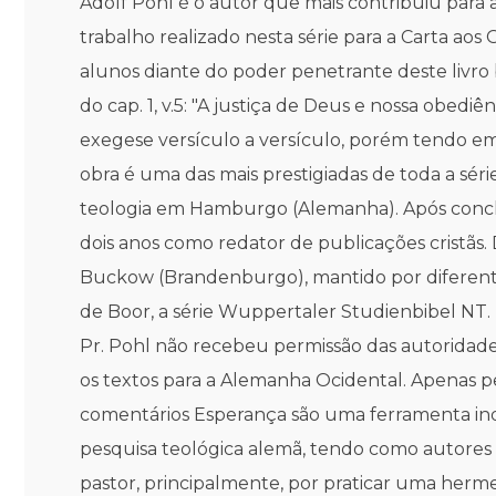
Adolf Pohl é o autor que mais contribuiu par
trabalho realizado nesta série para a Carta ao
alunos diante do poder penetrante deste livro b
do cap. 1, v.5: "A justiça de Deus e nossa obedi
exegese versículo a versículo, porém tendo em p
obra é uma das mais prestigiadas de toda a sé
teologia em Hamburgo (Alemanha). Após conclu
dois anos como redator de publicações cristãs.
Buckow (Brandenburgo), mantido por diferente
de Boor, a série Wuppertaler Studienbibel NT.
Pr. Pohl não recebeu permissão das autoridades
os textos para a Alemanha Ocidental. Apenas p
comentários Esperança são uma ferramenta ind
pesquisa teológica alemã, tendo como autores n
pastor, principalmente, por praticar uma hermen