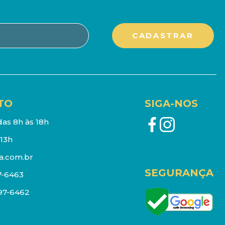
TO
SIGA-NOS
as 8h às 18h
13h
a.com.br
SEGURANÇA
7-6463
097-6462