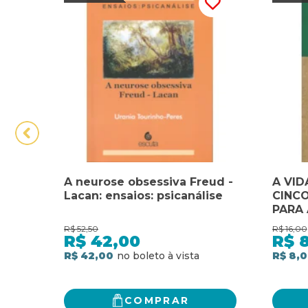
A neurose obsessiva Freud -
A VID
Lacan: ensaios: psicanálise
CINCO
PARA 
MUN
R$
52,50
R$
16,00
R$
42,00
R$
R$ 42,00
R$ 8,
COMPRAR