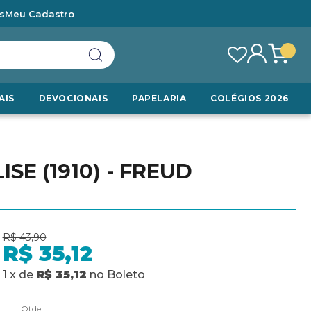
s
Meu Cadastro
AIS
DEVOCIONAIS
PAPELARIA
COLÉGIOS 2026
SE (1910) - FREUD
R$ 43,90
R$ 35,12
1
x
de
R$ 35,12
no
Boleto
Qtde.