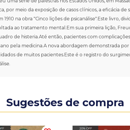
ma série de palestras nos Estados Unidos, em Massachu
a, por meio da exposição de casos clínicos, a eficácia de
1910 na obra "Cinco lições de psicanálise".Este livro, divid
ltada ao tratamento mental.Em sua primeira lição, Freu
adro de histeria.Até então, pacientes com complicaçõe
ano pela medicina.A nova abordagem demonstrada por 
idados de muitos pacientes.Este é o registro do surgime
lise.
Sugestões de compra
OFF
20% OFF