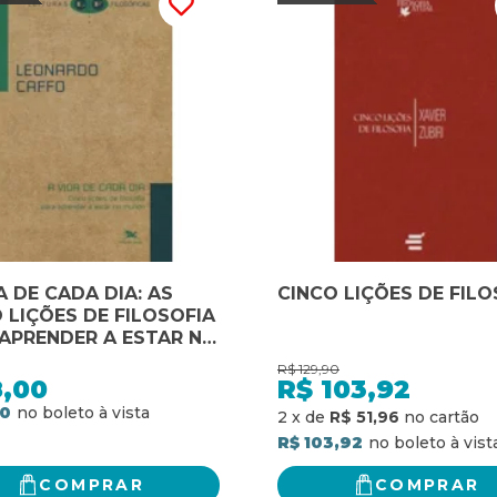
A DE CADA DIA: AS
CINCO LIÇÕES DE FILO
 LIÇÕES DE FILOSOFIA
APRENDER A ESTAR NO
DO
R$
129,90
8,00
R$
103,92
00
2
x
de
R$ 51,96
R$ 103,92
COMPRAR
COMPRAR