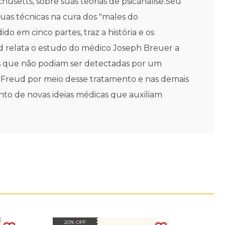
setts, sobre suas teorias de psicanálise.Seu
 suas técnicas na cura dos "males do
ido em cinco partes, traz a história e os
d relata o estudo do médico Joseph Breuer a
s que não podiam ser detectadas por um
Freud por meio desse tratamento e nas demais
nto de novas ideias médicas que auxiliam
20% OFF
20