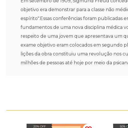
Em setembro de 1909, Sigmund Freud concedeu u
objetivo era demonstrar para a classe não médic
espírito".Essas conferências foram publicadas em 
fundamentos de uma nova disciplina médica vo
respeito de uma jovem que apresentava um qu
exame objetivo eram colocados em segundo pl
lições da obra constituiu uma revolução nos cu
milhões de pessoas até hoje por meio da psicaná
20% OFF
50% 