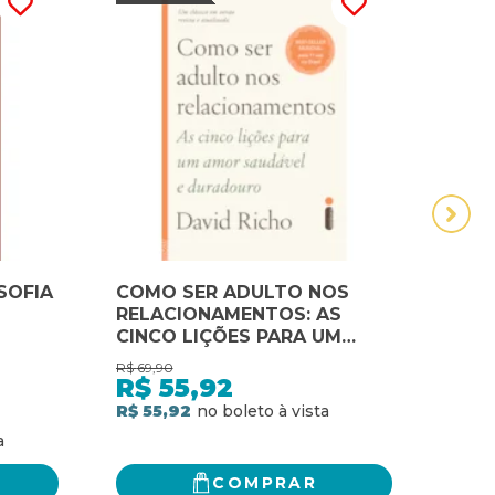
SOFIA
COMO SER ADULTO NOS
Cons
RELACIONAMENTOS: AS
memó
CINCO LIÇÕES PARA UM
entr
AMOR SAUDÁVEL E
neur
R$
69,90
R$
60
DURADOURO
R$
55,92
R$
R$ 55,92
R$ 4
COMPRAR