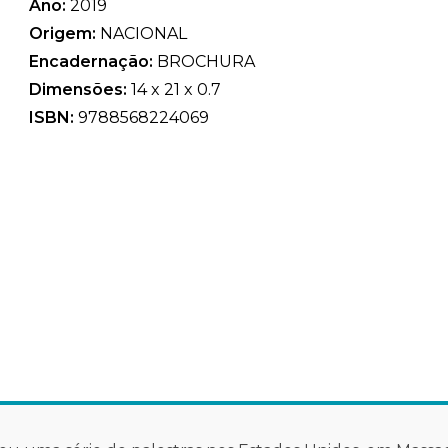
Ano:
2019
Origem:
NACIONAL
Encadernação:
BROCHURA
Dimensões:
14 x 21 x 0.7
ISBN:
9788568224069