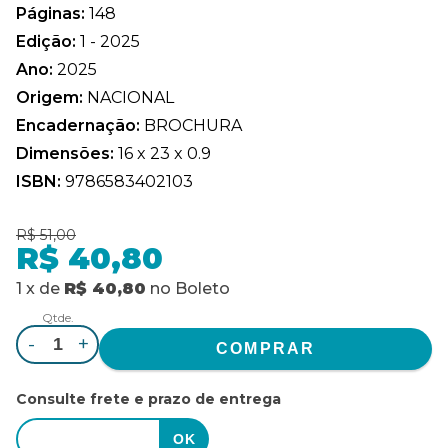
Páginas:
148
Edição:
1 - 2025
Ano:
2025
Origem:
NACIONAL
Encadernação:
BROCHURA
Dimensões:
16 x 23 x 0.9
ISBN:
9786583402103
R$ 51,00
R$ 40,80
1
x
de
R$ 40,80
no
Boleto
Qtde.
-
+
Consulte frete e prazo de entrega