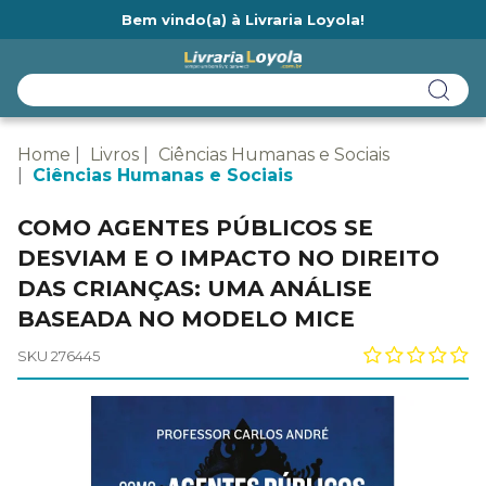
Bem vindo(a) à Livraria Loyola!
Ainda não tem cadastro na Livraria Loyola?
Home
Livros
Ciências Humanas e Sociais
Ciências Humanas e Sociais
COMO AGENTES PÚBLICOS SE
DESVIAM E O IMPACTO NO DIREITO
DAS CRIANÇAS: UMA ANÁLISE
BASEADA NO MODELO MICE
SKU 276445