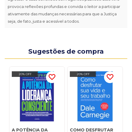
provoca reflexões profundas e convida o leitor a participar
ativamente das mudanças necessárias para que a Justiça
seja, de fato, justa e acessível a todos.
Sugestões de compra
20% OFF
20% OFF
A POTÊNCIA DA
COMO DESFRUTAR
I