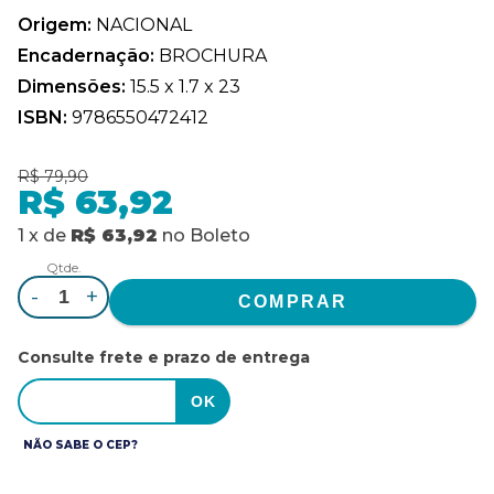
Origem:
NACIONAL
Encadernação:
BROCHURA
Dimensões:
15.5 x 1.7 x 23
ISBN:
9786550472412
R$ 79,90
R$ 63,92
1
x
de
R$ 63,92
no
Boleto
Qtde.
-
+
Consulte frete e prazo de entrega
NÃO SABE O CEP?