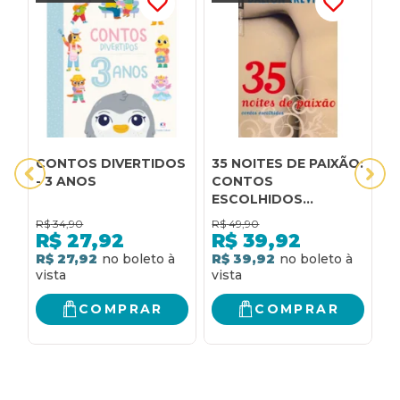
CONTOS DIVERTIDOS
35 NOITES DE PAIXÃO:
3
- 3 ANOS
CONTOS
P
ESCOLHIDOS
p
(EDIÇÃO DE BOLSO):
a
R$
34,90
R$
49,90
R
CONTOS
P
R$
27,92
R$
39,92
ESCOLHIDOS
p
R$ 27,92
R$ 39,92
R
a
COMPRAR
COMPRAR