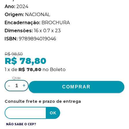
Ano:
2024
Origem:
NACIONAL
Encadernação:
BROCHURA
Dimensões:
16 x 0.7 x 23
ISBN:
9789894019046
R$ 98,50
R$ 78,80
1
x
de
R$ 78,80
no
Boleto
Qtde.
-
+
Consulte frete e prazo de entrega
NÃO SABE O CEP?