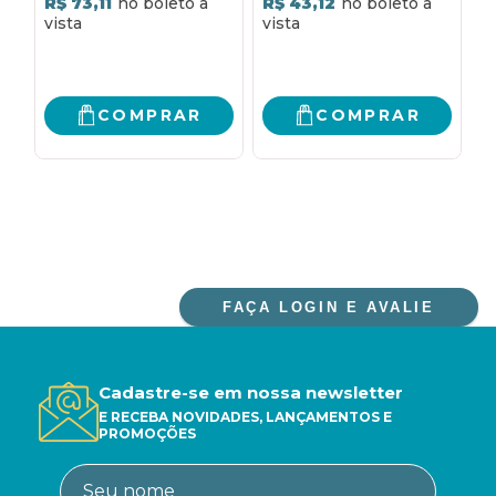
R$ 73,11
R$ 43,12
2
R
COMPRAR
COMPRAR
FAÇA LOGIN E AVALIE
Cadastre-se em nossa newsletter
E RECEBA NOVIDADES, LANÇAMENTOS E
PROMOÇÕES