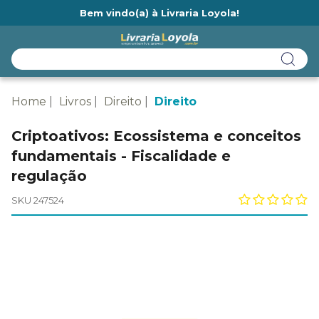
Bem vindo(a) à Livraria Loyola!
Ainda não tem cadastro na Livraria Loyola?
Home
Livros
Direito
Direito
Criptoativos: Ecossistema e conceitos
fundamentais - Fiscalidade e
regulação
SKU 247524