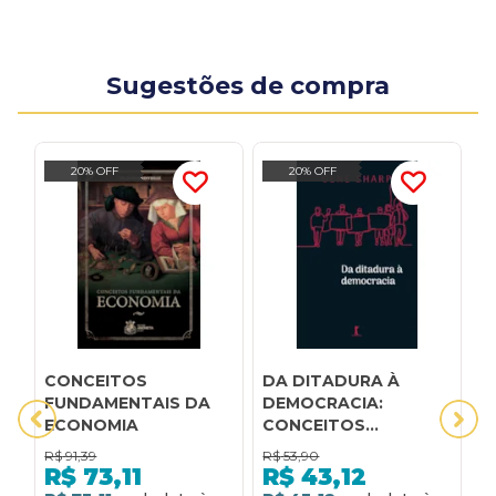
Sugestões de compra
20% OFF
20% OFF
CONCEITOS
DA DITADURA À
E
FUNDAMENTAIS DA
DEMOCRACIA:
D
ECONOMIA
CONCEITOS
C
FUNDAMENTAIS PARA
F
R$
91,39
R$
53,90
R
A LIBERTAÇÃO
R$
73,11
R$
43,12