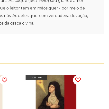
 Maria Alacoque (1647-1690) seu grande amor
ue o leitor tem em mãos quer - por meio de
dos nós. Aqueles que, com verdadeira devoção,
s da graça divina.
30% OFF
30