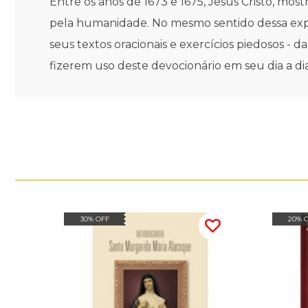
Entre os anos de 1673 e 1675, Jesus Cristo, mo
pela humanidade. No mesmo sentido dessa exper
seus textos oracionais e exercícios piedosos -
fizerem uso deste devocionário em seu dia a dia
30% OFF
20% 