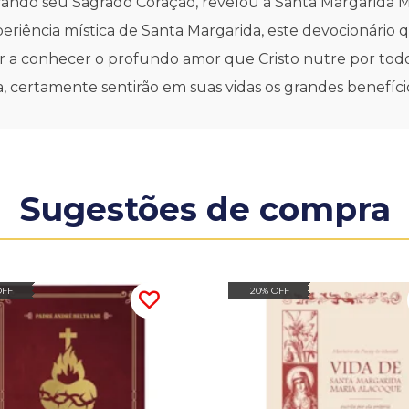
strando seu Sagrado Coração, revelou à Santa Margarida
iência mística de Santa Margarida, este devocionário q
 dar a conhecer o profundo amor que Cristo nutre por to
, certamente sentirão em suas vidas os grandes benefício
Sugestões de compra
OFF
20% OFF