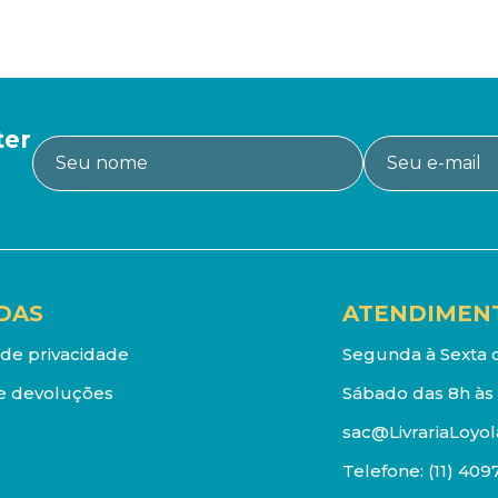
ter
DAS
ATENDIMEN
a de privacidade
Segunda à Sexta d
e devoluções
Sábado das 8h às 
sac@LivrariaLoyol
Telefone:
(11) 409