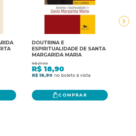
ARIDA
DOUTRINA E
MAR
RITA
ESPIRITUALIDADE DE SANTA
ALA
MARGARIDA MARIA
COR
AMO
R$
27,00
R$
23,
JES
R$
18,90
R$
R$ 18,90
R$ 16
COMPRAR