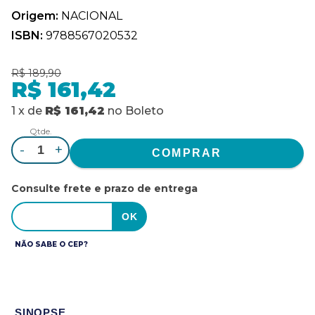
Origem:
NACIONAL
ISBN:
9788567020532
R$ 189,90
R$ 161,42
1
x
de
R$ 161,42
no
Boleto
Qtde.
-
+
Consulte frete e prazo de entrega
NÃO SABE O CEP?
SINOPSE