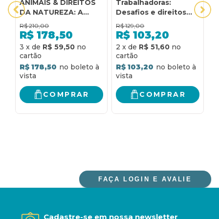
ANIMAIS & DIREITOS
Trabalhadoras:
H
DA NATUREZA: A
Desafios e direitos
P
DIGNIDADE DA
fundamentais no
E
R$
210,00
R$
129,00
R
PESSOA NÃO
século 21
D
R$
178,50
R$
103,20
HUMANA
R
3
x
de
R$ 59,50
2
x
de
R$ 51,60
EXPANDINDO O
CÂNONE DOS
R$ 178,50
R$ 103,20
DIREITOS HUMANOS
COMPRAR
COMPRAR
FAÇA LOGIN E AVALIE
Cadastre-se em nossa newsletter