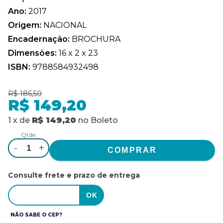
Ano:
2017
Origem:
NACIONAL
Encadernação:
BROCHURA
Dimensões:
16 x 2 x 23
ISBN:
9788584932498
R$ 186,50
R$ 149,20
1
x
de
R$ 149,20
no
Boleto
Qtde.
-
+
Consulte frete e prazo de entrega
NÃO SABE O CEP?