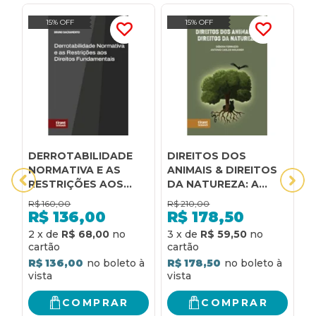
15% OFF
15% OFF
DERROTABILIDADE
DIREITOS DOS
A
NORMATIVA E AS
ANIMAIS & DIREITOS
I
RESTRIÇÕES AOS
DA NATUREZA: A
V
DIREITOS
DIGNIDADE DA
1
R$
160,00
R$
210,00
R
FUNDAMENTAIS
PESSOA NÃO
D
R$
136,00
R$
178,50
HUMANA
R
2
x
de
R$ 68,00
3
x
de
R$ 59,50
EXPANDINDO O
CÂNONE DOS
R$ 136,00
R$ 178,50
DIREITOS HUMANOS
COMPRAR
COMPRAR