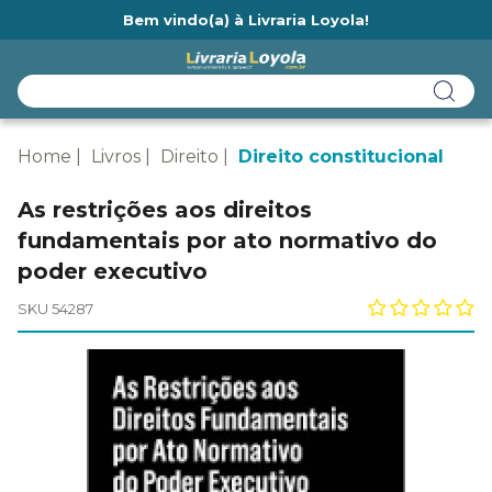
Bem vindo(a) à Livraria Loyola!
Ainda não tem cadastro na Livraria Loyola?
Home
Livros
Direito
Direito constitucional
As restrições aos direitos
fundamentais por ato normativo do
poder executivo
SKU 54287