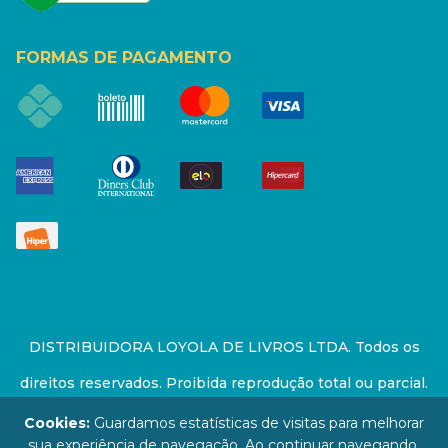
FORMAS DE PAGAMENTO
DISTRIBUIDORA LOYOLA DE LIVROS LTDA. Todos os
direitos reservados. Proibida reprodução total ou parcial.
Preços e estoque sujeito a alterações sem aviso prévio.
Cookies:
Guardamos estatísticas de visitas para melhorar
sua experiência de navegação. Ao continuar navegando,