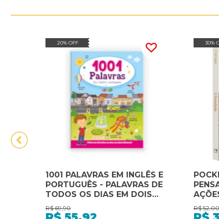
20% OFF
30% 
1001 PALAVRAS EM INGLÊS E
POCK
PORTUGUÊS - PALAVRAS DE
PENS
TODOS OS DIAS EM DOIS
AÇÕE
IDIOMAS!
VIRTU
R$
69,90
R$
52,0
PALAV
R$
55,92
R$