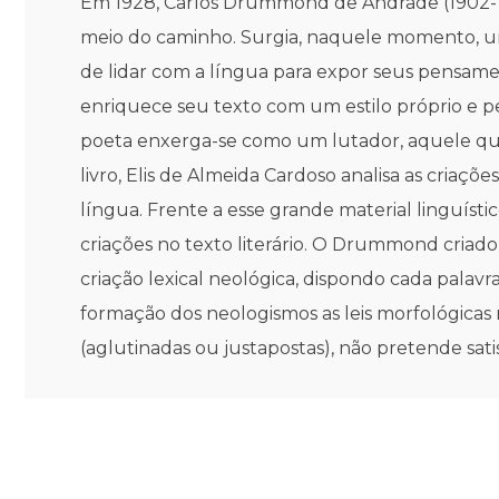
Em 1928, Carlos Drummond de Andrade (1902-1
meio do caminho. Surgia, naquele momento, um d
de lidar com a língua para expor seus pensame
enriquece seu texto com um estilo próprio e p
poeta enxerga-se como um lutador, aquele que 
livro, Elis de Almeida Cardoso analisa as cria
língua. Frente a esse grande material linguístico 
criações no texto literário. O Drummond criador
criação lexical neológica, dispondo cada palav
formação dos neologismos as leis morfológicas r
(aglutinadas ou justapostas), não pretende sati