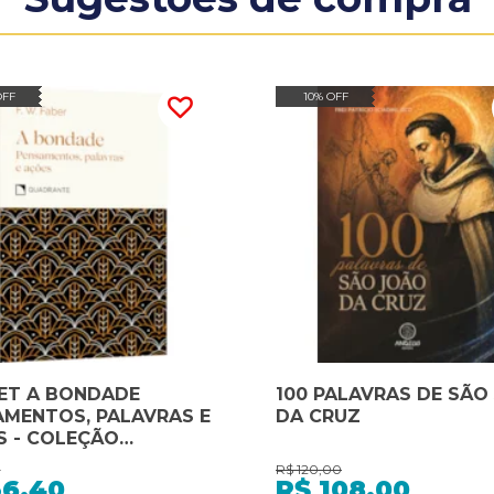
OFF
10% OFF
ET A BONDADE
100 PALAVRAS DE SÃO
AMENTOS, PALAVRAS E
DA CRUZ
S - COLEÇÃO
DES: PENSAMENTOS,
0
R$
120,00
RAS E AÇÕES
36,40
R$
108,00