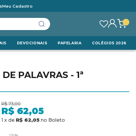
s
Meu Cadastro
AIS
DEVOCIONAIS
PAPELARIA
COLÉGIOS 2026
DE PALAVRAS - 1ª
R$ 73,00
R$ 62,05
1
x
de
R$ 62,05
no
Boleto
Qtde.