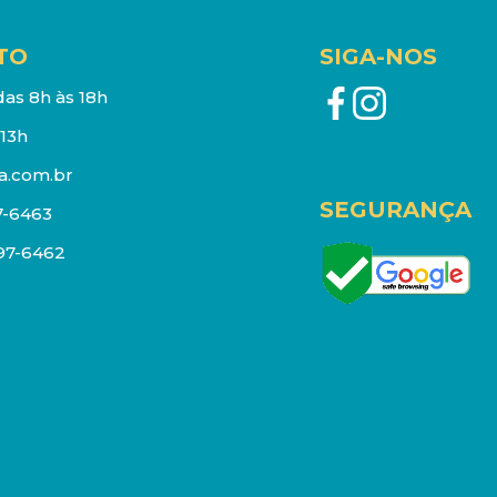
TO
SIGA-NOS
as 8h às 18h
13h
a.com.br
SEGURANÇA
7-6463
097-6462