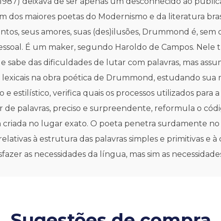
987) deixava de ser apenas um desconhecido ao publica
os maiores poetas do Modernismo e da literatura brasilei
ntos, seus amores, suas (des)ilusões, Drummond é, sem 
essoal. É um maker, segundo Haroldo de Campos. Nele tud
sabe das dificuldades de lutar com palavras, mas assum
ções lexicais na obra poética de Drummond, estudando sua
e estilístico, verifica quais os processos utilizados para a
 de palavras, preciso e surpreendente, reformula o código
ra criada no lugar exato. O poeta penetra surdamente no 
elativas à estrutura das palavras simples e primitivas e
sfazer as necessidades da língua, mas sim as necessidade
Sugestões de compra