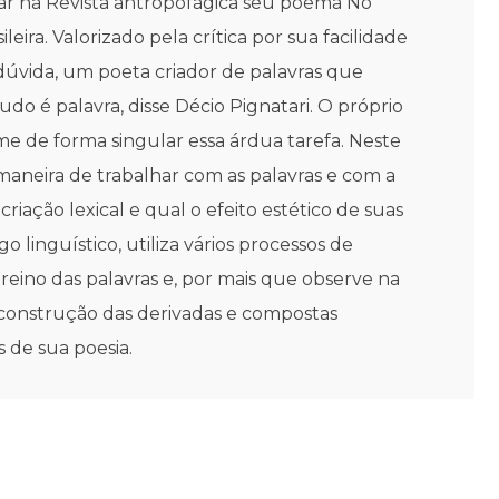
r na Revista antropofágica seu poema No
ra. Valorizado pela crítica por sua facilidade
dúvida, um poeta criador de palavras que
o é palavra, disse Décio Pignatari. O próprio
e de forma singular essa árdua tarefa. Neste
 maneira de trabalhar com as palavras e com a
 criação lexical e qual o efeito estético de suas
 linguístico, utiliza vários processos de
reino das palavras e, por mais que observe na
 à construção das derivadas e compostas
s de sua poesia.