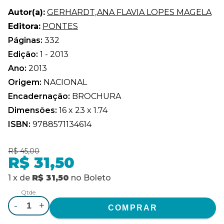
Autor(a):
GERHARDT,ANA FLAVIA LOPES MAGELA
Editora:
PONTES
Páginas:
332
Edição:
1 - 2013
Ano:
2013
Origem:
NACIONAL
Encadernação:
BROCHURA
Dimensões:
16 x 23 x 1.74
ISBN:
9788571134614
R$ 45,00
R$ 31,50
1
x
de
R$ 31,50
no
Boleto
Qtde.
-
+