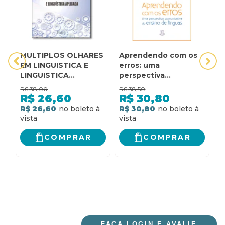
MULTIPLOS OLHARES
Aprendendo com os
A
EM LINGUISTICA E
erros: uma
S
LINGUISTICA
perspectiva
A
APLICADA
comunicativa do
P
R$
38,00
R$
38,50
R
ensino de línguas
S
R$
26,60
R$
30,80
E
R$ 26,60
R$ 30,80
R
F
E
COMPRAR
COMPRAR
FAÇA LOGIN E AVALIE