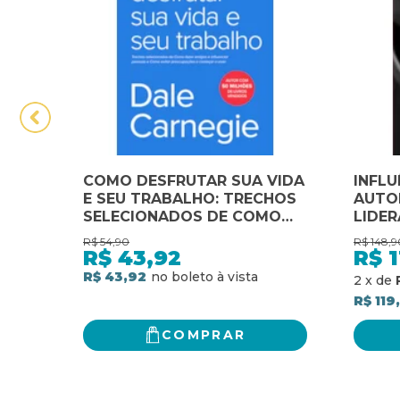
COMO DESFRUTAR SUA VIDA
INFLU
E SEU TRABALHO: TRECHOS
AUTO
SELECIONADOS DE COMO
LIDER
FAZER AMIGOS E
SE RE
R$
54,90
R$
148,9
INFLUENCIAR PESSOAS E
COMO
R$
43,92
R$
1
COMO EVITAR
RELA
R$ 43,92
2
x
de
PREOCUPAÇÕES E COMEÇAR
EFETI
R$ 119
A VIVER
COMO 
CLIEN
COMPRAR
PARC