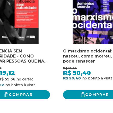
ÊNCIA SEM
O marxismo ocidental
RIDADE - COMO
nasceu, como morreu,
AR PESSOAS QUE NÃO
pode renascer
PORTAM A VOCÊ -
0
R$
63,00
 CONSTRUIR
19,12
R$
50,40
CIONAMENTOS
R$ 50,40
R$ 59,56
VOS E CRIAR ALIADOS.
,12
INFLUENCIAR CHEFES,
TES E OUTROS
COMPRAR
COMPRAR
EIROS