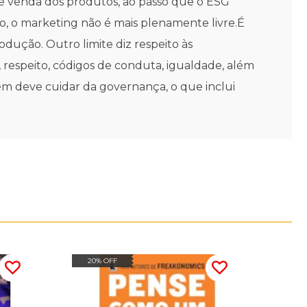
 e venda dos produtos, ao passo que o ESG
ão, o marketing não é mais plenamente livre.É
dução. Outro limite diz respeito às
, respeito, códigos de conduta, igualdade, além
m deve cuidar da governança, o que inclui
20% OFF
20