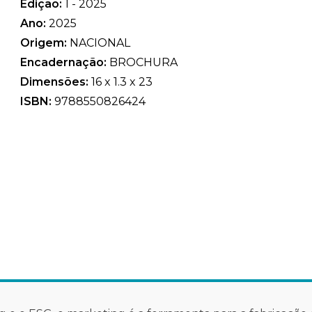
Edição:
1 - 2025
Ano:
2025
Origem:
NACIONAL
Encadernação:
BROCHURA
Dimensões:
16 x 1.3 x 23
ISBN:
9788550826424