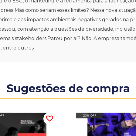
 e o ESG, o marketing é a ferramenta para a fabricação
empresa.Mas como seriam esses limites? Nessa nova situaç
prima e aos impactos ambientais negativos gerados na pro
 passou, com atenção a questões de diversidade, inclusão
demais stakeholders.Parou por aí? Não. A empresa també
, entre outros.
Sugestões de compra
OFF
20% OFF