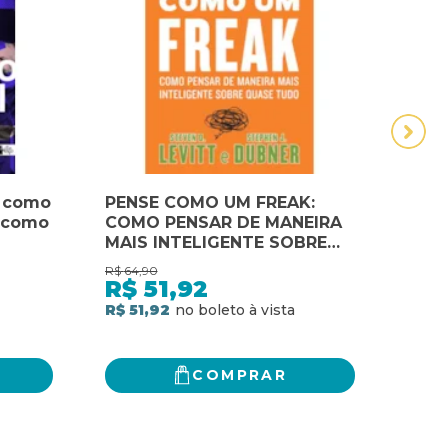
: como
PENSE COMO UM FREAK:
REP
 como
COMO PENSAR DE MANEIRA
FAZ
MAIS INTELIGENTE SOBRE
COM
QUASE TUDO: COMO
R$
64,90
R$
47,
PENSAR DE MANEIRA MAIS
R$
51,92
R$
INTELIGENTE SOBRE QUASE
R$ 51,92
R$ 3
TUDO
COMPRAR