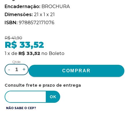
Encadernação:
BROCHURA
Dimensões:
21 x 1 x 21
ISBN:
9788572171076
R$ 41,90
R$ 33,52
1
x
de
R$ 33,52
no
Boleto
Qtde.
-
+
Consulte frete e prazo de entrega
NÃO SABE O CEP?