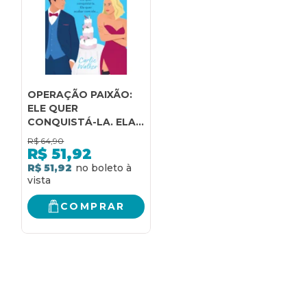
OPERAÇÃO PAIXÃO:
ELE QUER
CONQUISTÁ-LA. ELA
QUER ACABAR COM
R$
64,90
ELE...
R$
51,92
R$ 51,92
COMPRAR