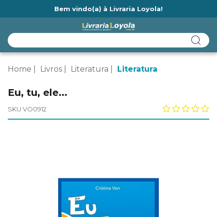
Bem vindo(a) à Livraria Loyola!
Ainda não tem cadastro na Livraria Loyola?
Home
Livros
Literatura
Literatura
Eu, tu, ele...
SKU VO0912