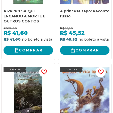
A PRINCESA QUE
A princesa sapo: Reconto
ENGANOU A MORTE E
russo
OUTROS CONTOS
R$
52,00
R$
56,90
R$
41,60
R$
45,52
R$ 41,60
R$ 45,52
COMPRAR
COMPRAR
20% OFF
20% OFF