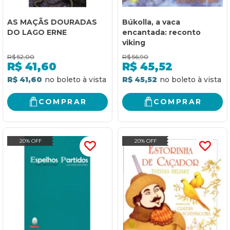
AS MAÇÃS DOURADAS
Búkolla, a vaca
DO LAGO ERNE
encantada: reconto
viking
R$
52,00
R$
56,90
R$
41,60
R$
45,52
R$ 41,60
R$ 45,52
COMPRAR
COMPRAR
20% OFF
20% OFF