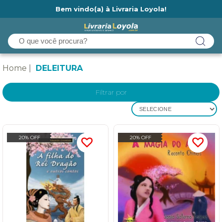
Bem vindo(a) à Livraria Loyola!
Ainda não tem cadastro na Livraria Loyola?
Home
DELEITURA
Filtrar por
SELECIONE
20% OFF
20% OFF