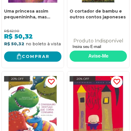
Uma princesa assim
O cortador de bambu e
pequenininha, mas...
outros contos japoneses
R$
62,90
R$
50,32
Produto Indisponível
R$ 50,32
COMPRAR
20% OFF
20% OFF