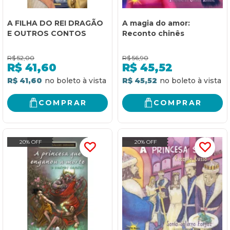
A FILHA DO REI DRAGÃO
A magia do amor:
E OUTROS CONTOS
Reconto chinês
R$
52,00
R$
56,90
R$
41,60
R$
45,52
R$ 41,60
R$ 45,52
COMPRAR
COMPRAR
20% OFF
20% OFF