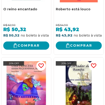
O reino encantado
Roberto está louco
R$
62,90
R$
54,90
R$
50,32
R$
43,92
R$ 50,32
R$ 43,92
COMPRAR
COMPRAR
20% OFF
20% OFF