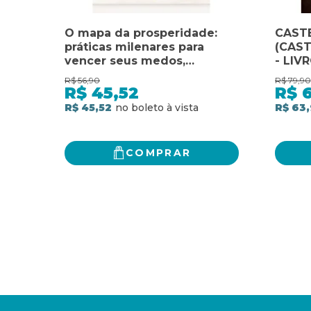
O mapa da prosperidade:
CAST
práticas milenares para
(CAS
vencer seus medos,
- LIVR
alcançar seus objetivos e
R$
56,90
R$
79,90
realizar seus sonhos
R$
45,52
R$
R$ 45,52
R$ 63
COMPRAR