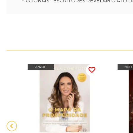
FICCIONAIS - ESCRITORES REVELAM O ATO D
20% OFF
20% 