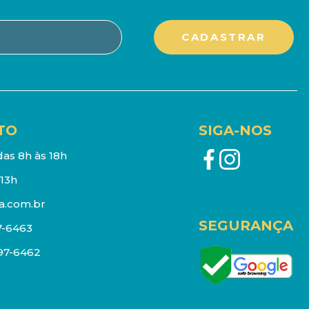
TO
SIGA-NOS
as 8h às 18h
13h
a.com.br
SEGURANÇA
7-6463
097-6462