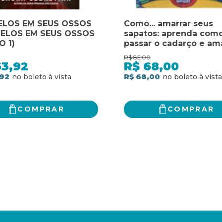
ELOS EM SEUS OSSOS
Como... amarrar seus
TELOS EM SEUS OSSOS
sapatos: aprenda com
O 1)
passar o cadarço e am
os seus sapatos
R$
85,00
63,92
R$
68,00
,92
R$ 68,00
COMPRAR
COMPRAR