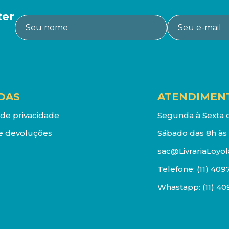
ter
DAS
ATENDIMEN
a de privacidade
Segunda à Sexta d
e devoluções
Sábado das 8h às 
sac@LivrariaLoyol
Telefone:
(11) 409
Whastapp:
(11) 4