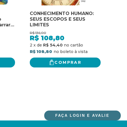
CONHECIMENTO HUMANO:
CON
o
SEUS ESCOPOS E SEUS
NEG
arrar
LIMITES
A I
FAC
R$
136,00
R$
62,
SEU
R$
108,80
R$
MULT
R$ 5
2
x
de
R$ 54,40
RES
R$ 108,80
COMPRAR
FAÇA LOGIN E AVALIE