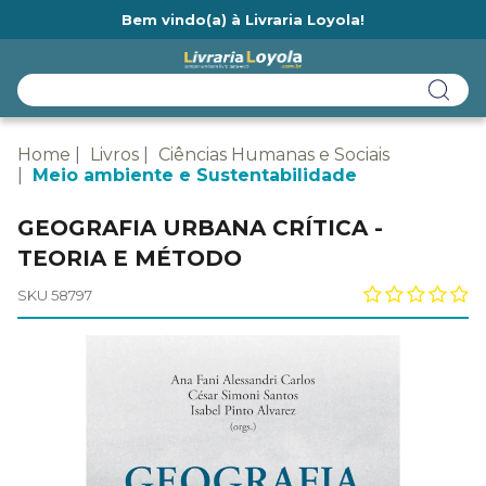
Bem vindo(a) à Livraria Loyola!
Ainda não tem cadastro na Livraria Loyola?
Home
Livros
Ciências Humanas e Sociais
Meio ambiente e Sustentabilidade
GEOGRAFIA URBANA CRÍTICA -
TEORIA E MÉTODO
SKU 58797