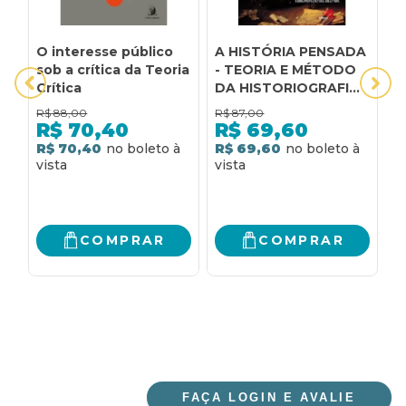
O interesse público
A HISTÓRIA PENSADA
A
sob a crítica da Teoria
- TEORIA E MÉTODO
E
Crítica
DA HISTORIOGRAFIA
-
EUROPEIA DO
T
R$
88,00
R$
87,00
R
SÉCULO XIX
P
R$
70,40
R$
69,60
T
R$ 70,40
R$ 69,60
R
COMPRAR
COMPRAR
FAÇA LOGIN E AVALIE