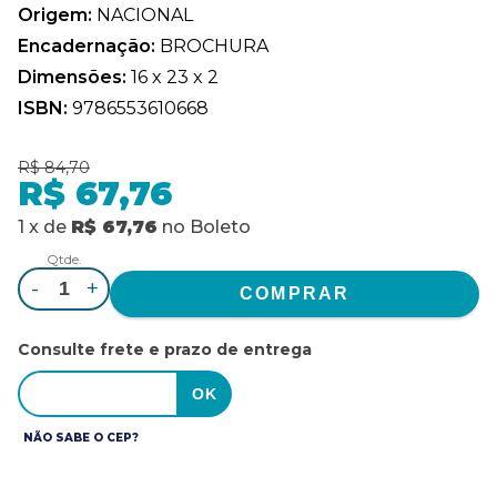
Origem:
NACIONAL
Encadernação:
BROCHURA
Dimensões:
16 x 23 x 2
ISBN:
9786553610668
R$ 84,70
R$ 67,76
1
x
de
R$ 67,76
no
Boleto
Qtde.
-
+
Consulte frete e prazo de entrega
NÃO SABE O CEP?