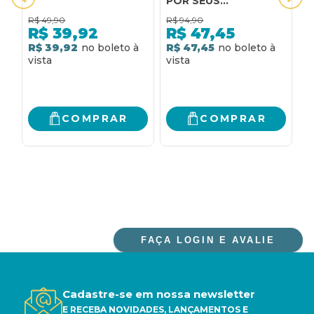
POR SEUS
B
PERSONAGENS
R$
49,90
R$
94,90
R
R$
39,92
R$
47,45
R$ 39,92
R$ 47,45
R
COMPRAR
COMPRAR
FAÇA LOGIN E AVALIE
Cadastre-se em nossa newsletter
E RECEBA NOVIDADES, LANÇAMENTOS E