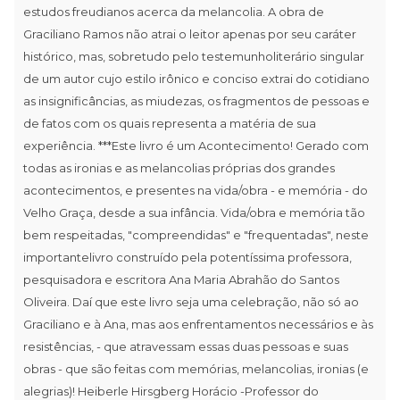
estudos freudianos acerca da melancolia. A obra de
Graciliano Ramos não atrai o leitor apenas por seu caráter
histórico, mas, sobretudo pelo testemunholiterário singular
de um autor cujo estilo irônico e conciso extrai do cotidiano
as insignificâncias, as miudezas, os fragmentos de pessoas e
de fatos com os quais representa a matéria de sua
experiência. ***Este livro é um Acontecimento! Gerado com
todas as ironias e as melancolias próprias dos grandes
acontecimentos, e presentes na vida/obra - e memória - do
Velho Graça, desde a sua infância. Vida/obra e memória tão
bem respeitadas, "compreendidas" e "frequentadas", neste
importantelivro construído pela potentíssima professora,
pesquisadora e escritora Ana Maria Abrahão do Santos
Oliveira. Daí que este livro seja uma celebração, não só ao
Graciliano e à Ana, mas aos enfrentamentos necessários e às
resistências, - que atravessam essas duas pessoas e suas
obras - que são feitas com memórias, melancolias, ironias (e
alegrias)! Heiberle Hirsgberg Horácio -Professor do