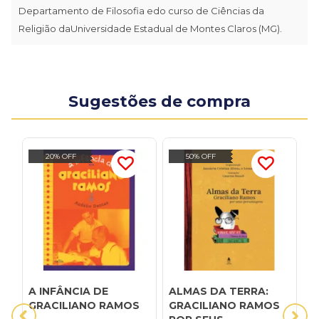
Departamento de Filosofia edo curso de Ciências da
Religião daUniversidade Estadual de Montes Claros (MG).
Sugestões de compra
20% OFF
50% OFF
A INFÂNCIA DE
ALMAS DA TERRA:
B
GRACILIANO RAMOS
GRACILIANO RAMOS
G