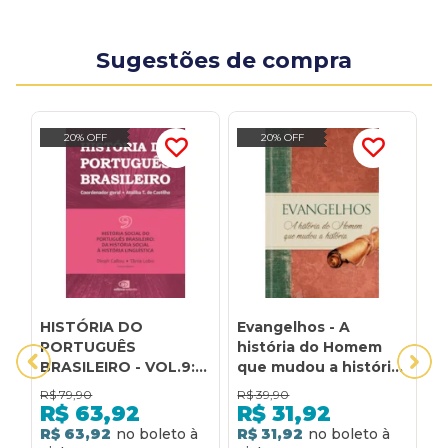
Sugestões de compra
20% OFF
20% OFF
HISTÓRIA DO
Evangelhos - A
H
PORTUGUÊS
história do Homem
P
BRASILEIRO - VOL.9:
que mudou a história:
B
HISTÓRIA SOCIAL DO
A história do homem
D
R$
79,90
R$
39,90
R
PORTUGUÊS
que mudou a história
P
R$
63,92
R$
31,92
BRASILEIRO: DA
H
R$ 63,92
R$ 31,92
R
HISTÓRIA SOCIAL À
L