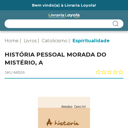
Bem vindo(a) à Livraria Loyola!
Ainda não tem cadastro na Livraria Loyola?
Home
Livros
Catolicismo
Espíritualidade
HISTÓRIA PESSOAL MORADA DO
MISTÉRIO, A
SKU 66926