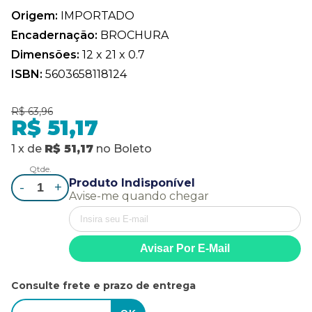
Origem:
IMPORTADO
Encadernação:
BROCHURA
Dimensões:
12 x 21 x 0.7
ISBN:
5603658118124
R$ 63,96
R$ 51,17
1
x
de
R$ 51,17
no
Boleto
Qtde.
Produto Indisponível
-
+
Avise-me quando chegar
Consulte frete e prazo de entrega