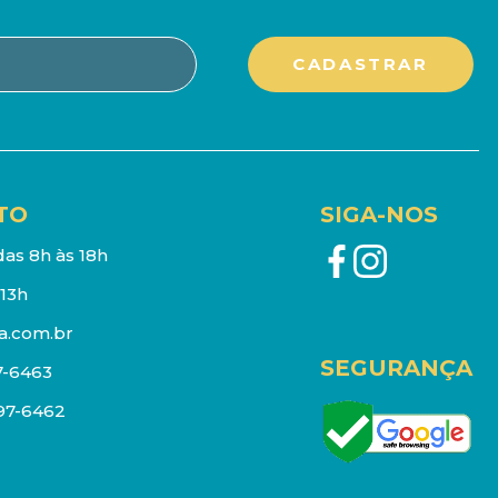
TO
SIGA-NOS
as 8h às 18h
13h
a.com.br
SEGURANÇA
7-6463
097-6462