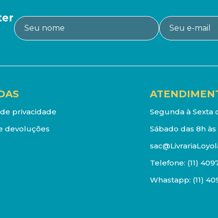
ter
DAS
ATENDIMEN
a de privacidade
Segunda à Sexta d
e devoluções
Sábado das 8h às 
sac@LivrariaLoyol
Telefone:
(11) 409
Whastapp:
(11) 4