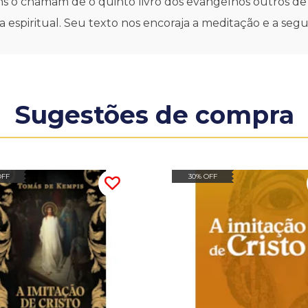
s o chamam de o quinto livro dos evangelhos outros de o
 espiritual. Seu texto nos encoraja a meditação e a segu
Sugestões de compra
OFF
30% OFF