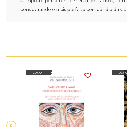
Composto por setenta e seis manuscritos, algun
considerando o mais perfeito compêndio da vida
30% OFF
20% 