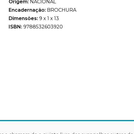
Origem:
NACIONAL
Encadernação:
BROCHURA
Dimensões:
9 x 1 x 13
ISBN:
9788532603920