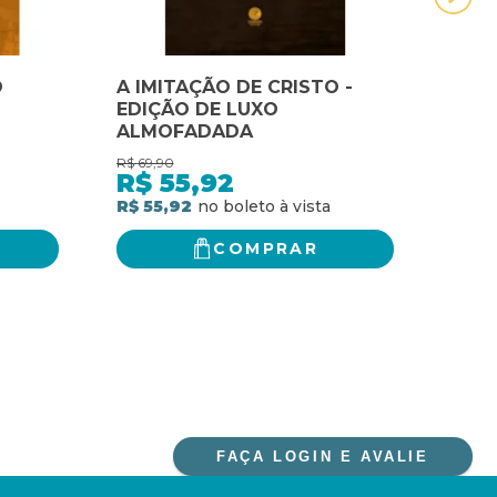
O
A IMITAÇÃO DE CRISTO -
COM
EDIÇÃO DE LUXO
CRIS
ALMOFADADA
ESPI
R$
69,90
R$
119
R$
55,92
R$
R$ 55,92
R$ 9
COMPRAR
FAÇA LOGIN E AVALIE