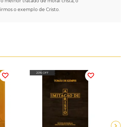
 melhor tratado de moral cristã, o
irmos o exemplo de Cristo.
20% OFF
20