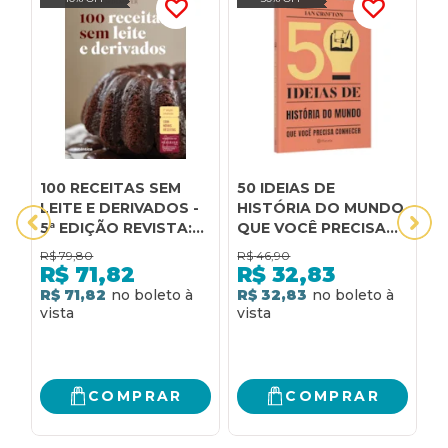
100 RECEITAS SEM
50 IDEIAS DE
A
LEITE E DERIVADOS -
HISTÓRIA DO MUNDO
S
5ª EDIÇÃO REVISTA:
QUE VOCÊ PRECISA
R
COM NOVAS
CONHECER:
V
R$
79,80
R$
46,90
R
RECEITAS
CONCEITOS
A
R$
71,82
R$
32,83
IMPORTANTES DE
R
R$ 71,82
R$ 32,83
R
HISTÓRIA DO MUNDO
V
DE FORMA RÁPIDA E
A
FÁCIL
COMPRAR
COMPRAR