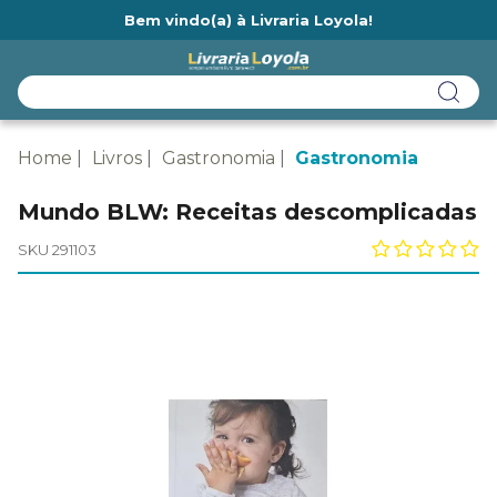
Bem vindo(a) à Livraria Loyola!
Ainda não tem cadastro na Livraria Loyola?
Home
Livros
Gastronomia
Gastronomia
Mundo BLW: Receitas descomplicadas
SKU 291103