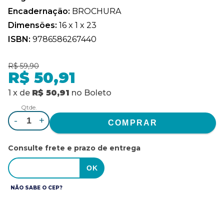
Encadernação:
BROCHURA
Dimensões:
16 x 1 x 23
ISBN:
9786586267440
R$ 59,90
R$ 50,91
1
x
de
R$ 50,91
no
Boleto
Qtde.
-
+
Consulte frete e prazo de entrega
NÃO SABE O CEP?