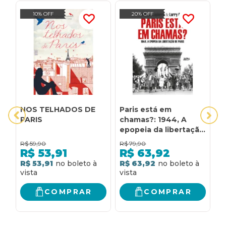
10% OFF
20% OFF
NOS TELHADOS DE
Paris está em
P
PARIS
chamas?: 1944, A
epopeia da libertação
de Paris
R$
59,90
R$
79,90
R
R$
53,91
R$
63,92
R$ 53,91
R$ 63,92
R
COMPRAR
COMPRAR