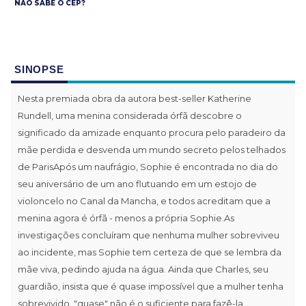
NÃO SABE O CEP?
SINOPSE
Nesta premiada obra da autora best-seller Katherine
Rundell, uma menina considerada órfã descobre o
significado da amizade enquanto procura pelo paradeiro da
mãe perdida e desvenda um mundo secreto pelos telhados
de ParisApós um naufrágio, Sophie é encontrada no dia do
seu aniversário de um ano flutuando em um estojo de
violoncelo no Canal da Mancha, e todos acreditam que a
menina agora é órfã - menos a própria Sophie.As
investigações concluíram que nenhuma mulher sobreviveu
ao incidente, mas Sophie tem certeza de que se lembra da
mãe viva, pedindo ajuda na água. Ainda que Charles, seu
guardião, insista que é quase impossível que a mulher tenha
sobrevivido, "quase" não é o suficiente para fazê-la