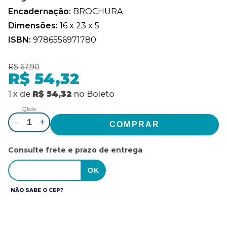
Encadernação:
BROCHURA
Dimensões:
16 x 23 x 5
ISBN:
9786556971780
R$ 67,90
R$ 54,32
1
x
de
R$ 54,32
no
Boleto
Qtde.
-
+
Consulte frete e prazo de entrega
NÃO SABE O CEP?