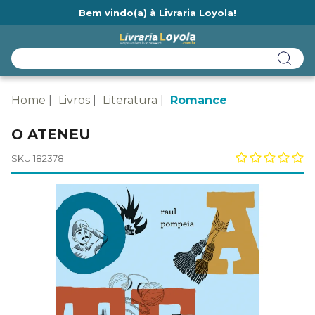
Bem vindo(a) à Livraria Loyola!
Ainda não tem cadastro na Livraria Loyola?
Home
Livros
Literatura
Romance
O ATENEU
SKU 182378