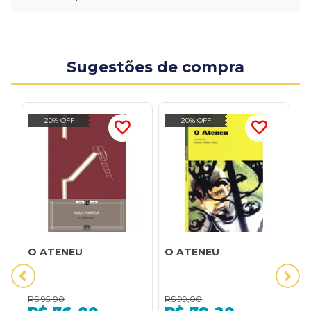
Sugestões de compra
20% OFF
20% OFF
O ATENEU
O ATENEU
O
R$
95,00
R$
99,00
R