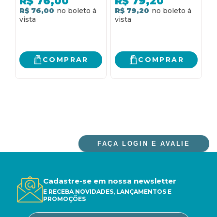
R$
76,00
R$
79,20
R$ 76,00
R$ 79,20
2
R
COMPRAR
COMPRAR
FAÇA LOGIN E AVALIE
Cadastre-se em nossa newsletter
E RECEBA NOVIDADES, LANÇAMENTOS E
PROMOÇÕES