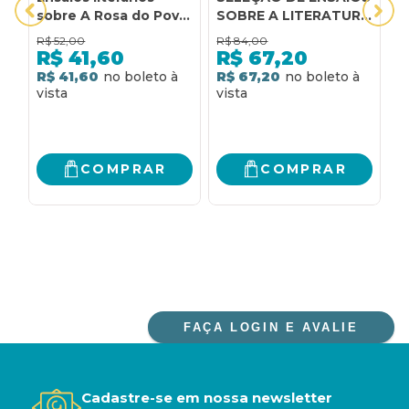
sobre A Rosa do Povo,
SOBRE A LITERATURA
E
de Carlos Drummond
BRASILEIRA
E
R$
52,00
R$
84,00
R
de Andrade
´
R$
41,60
R$
67,20
B
R$ 41,60
R$ 67,20
R
COMPRAR
COMPRAR
FAÇA LOGIN E AVALIE
Cadastre-se em nossa newsletter