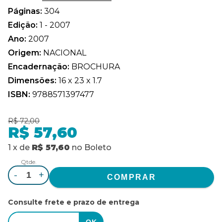
Páginas:
304
Edição:
1 - 2007
Ano:
2007
Origem:
NACIONAL
Encadernação:
BROCHURA
Dimensões:
16 x 23 x 1.7
ISBN:
9788571397477
R$ 72,00
R$ 57,60
1
x
de
R$ 57,60
no
Boleto
Qtde.
-
+
Consulte frete e prazo de entrega