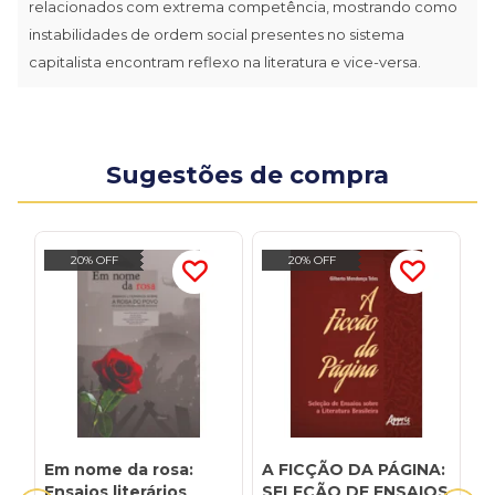
relacionados com extrema competência, mostrando como
instabilidades de ordem social presentes no sistema
capitalista encontram reflexo na literatura e vice-versa.
Sugestões de compra
20% OFF
20% OFF
Em nome da rosa:
A FICÇÃO DA PÁGINA:
A
Ensaios literários
SELEÇÃO DE ENSAIOS
E