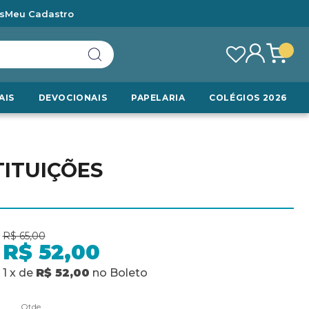
s
Meu Cadastro
AIS
DEVOCIONAIS
PAPELARIA
COLÉGIOS 2026
TITUIÇÕES
R$ 65,00
R$ 52,00
1
x
de
R$ 52,00
no
Boleto
Qtde.