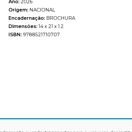
Ano:
2026
Origem:
NACIONAL
Encadernação:
BROCHURA
Dimensões:
14 x 21 x 1.2
ISBN:
9788521710707