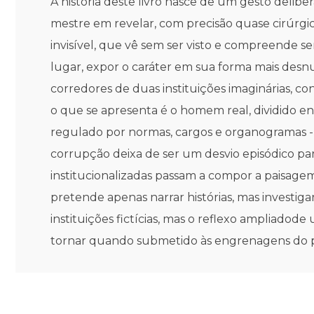
A história deste livro nasce de um gesto delib
mestre em revelar, com precisão quase cirúrgi
invisível, que vê sem ser visto e compreende se
lugar, expor o caráter em sua forma mais desnu
corredores de duas instituições imaginárias, 
o que se apresenta é o homem real, dividido ent
regulado por normas, cargos e organogramas - de
corrupção deixa de ser um desvio episódico par
institucionalizadas passam a compor a paisagem 
pretende apenas narrar histórias, mas investig
instituições fictícias, mas o reflexo ampliad
tornar quando submetido às engrenagens do 