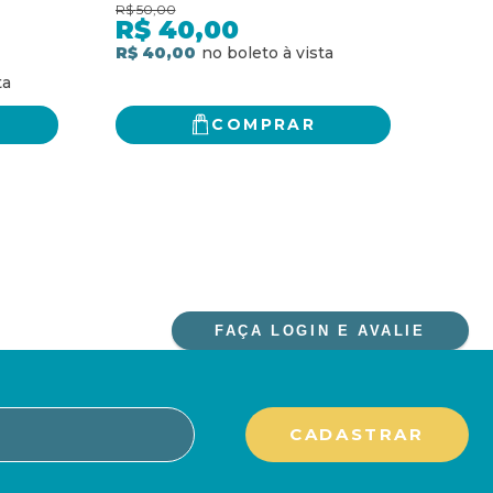
PAR
R$
50,00
R$
93,
R$
40,00
R$
R$ 40,00
R$ 75
COMPRAR
FAÇA LOGIN E AVALIE