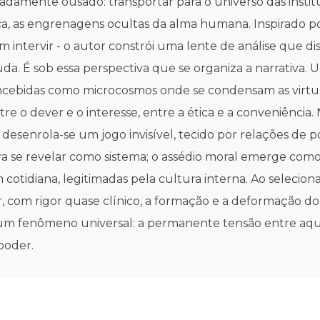
eradamente ousado: transportar para o universo das insti
ca, as engrenagens ocultas da alma humana. Inspirado p
m intervir - o autor constrói uma lente de análise que d
da. É sob essa perspectiva que se organiza a narrativa. 
concebidas como microcosmos onde se condensam as virtud
re o dever e o interesse, entre a ética e a conveniência
senrola-se um jogo invisível, tecido por relações de pod
a se revelar como sistema; o assédio moral emerge como 
cotidiana, legitimadas pela cultura interna. Ao selecion
ar, com rigor quase clínico, a formação e a deformação d
ode um fenômeno universal: a permanente tensão entre aq
poder.