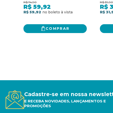
LÍDERES A FORMAREM TIMES
R$
74,90
R$
39,90
DE RESULTADOS E
R$
59,92
R$
3
FECHAREM NEGÓCIOS
R$ 59,92
R$ 31,
COMPRAR
Cadastre-se em nossa newslet
E RECEBA NOVIDADES, LANÇAMENTOS E
PROMOÇÕES