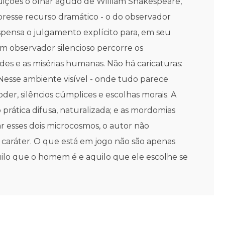
tuições o olhar agudo de William Shakespeare,
oresse recurso dramático - o do observador
ispensa o julgamento explícito para, em seu
Um observador silencioso percorre os
es e as misérias humanas. Não há caricaturas:
. Nesse ambiente visível - onde tudo parece
er, silêncios cúmplices e escolhas morais. A
prática difusa, naturalizada; e as mordomias
ar esses dois microcosmos, o autor não
o caráter. O que está em jogo não são apenas
uilo que o homem é e aquilo que ele escolhe se