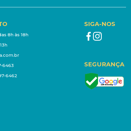
TO
SIGA-NOS
as 8h às 18h
13h
a.com.br
SEGURANÇA
7-6463
097-6462