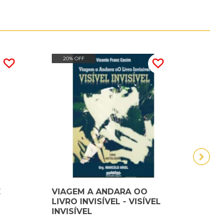
20% OFF
20
E
VIAGEM A ANDARA OO
6/0 
M
LIVRO INVISÍVEL - VISÍVEL
ENS
INVISÍVEL
DE 