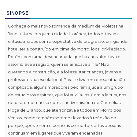
SINOPSE
Conheça o mais novo romance da médium de Violetas na
Janela Numa pequena cidade litorânea, todos estavam
entusiasmados com a expectativa de progresso: um grande
hotel seria construído em cima do morro, local privilegiado.
Porém, com uma desencarnada que há anos ali estava e
assombrava a região, quem se arriscava a ir lá? Não
querendo a construção, ela foi assustar crianças, jovens e
professores na escola local. Para se livrarem dessa situação
complicada, alguns moradores pediram ajuda a um grupo
de estudiosos espíritas, que foi auxiliá-los. Com a leitura, nos
depararemos não só com a incrível história de Carmélia, a
Moça de Branco, que aterrorizava a todos em Morro dos
Ventos, como também seremos levados à reflexão do
porquê, após terem o corpo físico morto, certas pessoas
continuam em lugares que viveram encarnadas,