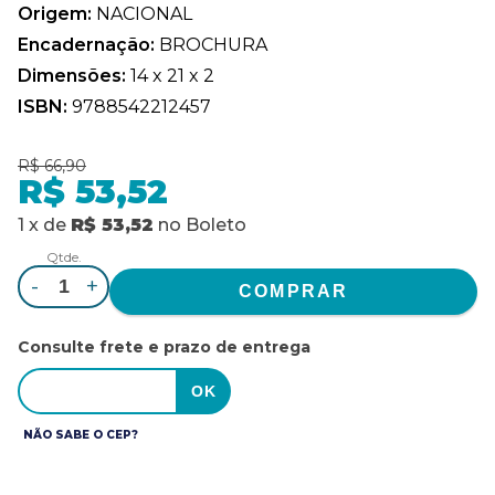
Origem:
NACIONAL
Encadernação:
BROCHURA
Dimensões:
14 x 21 x 2
ISBN:
9788542212457
R$ 66,90
R$ 53,52
1
x
de
R$ 53,52
no
Boleto
Qtde.
-
+
Consulte frete e prazo de entrega
NÃO SABE O CEP?