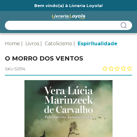
Bem vindo(a) à Livraria Loyola!
Ainda não tem cadastro na Livraria Loyola?
Home
Livros
Catolicismo
Espíritualidade
O MORRO DOS VENTOS
SKU 53574