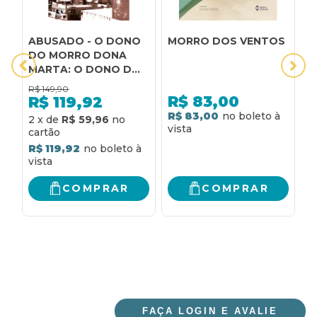
ABUSADO - O DONO
MORRO DOS VENTOS
M
DO MORRO DONA
U
MARTA: O DONO DO
E
MORRO DONA MARTA
B
R$
149,90
R
R$
83,00
R$
119,92
R$ 83,00
R
2
x
de
R$ 59,96
R$ 119,92
COMPRAR
COMPRAR
FAÇA LOGIN E AVALIE