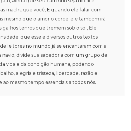
-o, Ainda que seu caminho seja difícil e
enas machuque você, E quando ele falar com
Pois mesmo que o amor o coroe, ele também irá
us galhos tenros que tremem sob o sol, Ele
ensidade, que esse e diversos outros textos
s de leitores no mundo já se encantaram com a
um navio, divide sua sabedoria com um grupo de
es da vida e da condição humana, podendo
lho, alegria e tristeza, liberdade, razão e
e ao mesmo tempo essenciais a todos nós.