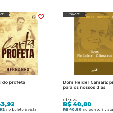
OFF
15% OFF
s do profeta
Dom Helder Câmara: p
para os nossos dias
R$
48,00
43,92
R$
40,80
,92
R$ 40,80