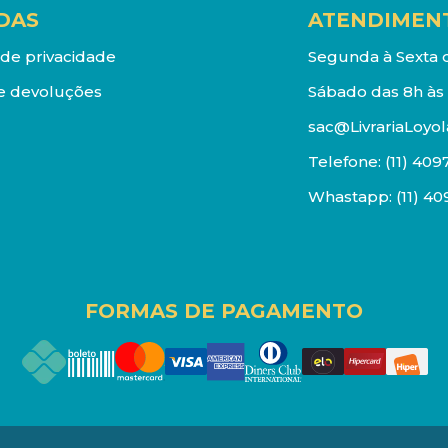
DAS
ATENDIMEN
a de privacidade
Segunda à Sexta d
e devoluções
Sábado das 8h às 
sac@LivrariaLoyol
Telefone:
(11) 409
Whastapp:
(11) 4
FORMAS DE PAGAMENTO
os reservados. Proibida reprodução total ou parcial. Pr