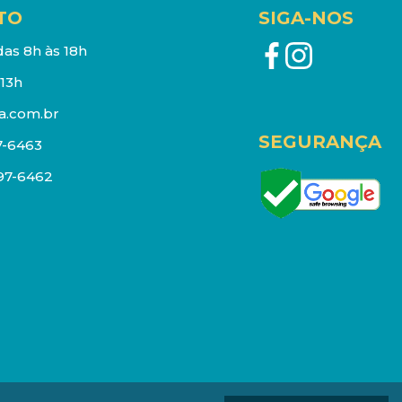
TO
SIGA-NOS
as 8h às 18h
13h
a.com.br
SEGURANÇA
7-6463
097-6462
eços e estoque sujeito a alterações sem aviso prévio.