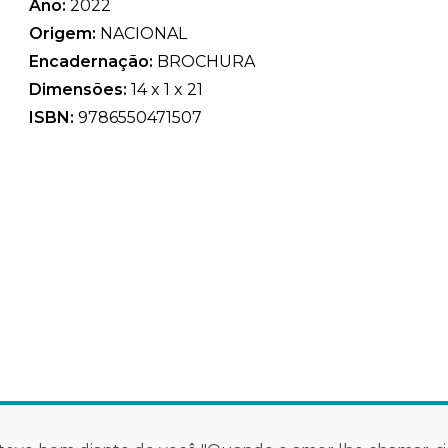
Ano:
2022
Origem:
NACIONAL
Encadernação:
BROCHURA
Dimensões:
14 x 1 x 21
ISBN:
9786550471507