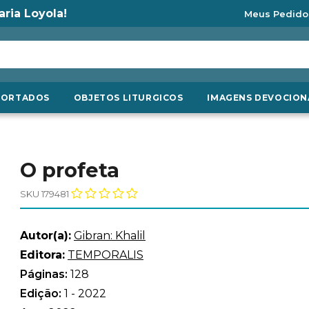
aria Loyola!
Meus Pedido
PORTADOS
OBJETOS LITURGICOS
IMAGENS DEVOCION
O profeta
SKU 179481
Autor(a):
Gibran: Khalil
Editora:
TEMPORALIS
Páginas:
128
Edição:
1 - 2022