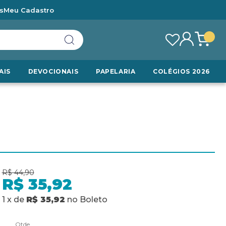
s
Meu Cadastro
AIS
DEVOCIONAIS
PAPELARIA
COLÉGIOS 2026
R$ 44,90
R$ 35,92
1
x
de
R$ 35,92
no
Boleto
Qtde.