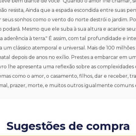
eve bem diante de você "Quando o amor lhe chamar, siga
não resista, Ainda que a espada escondida entre suas p
ir seus sonhos como o vento do norte destrói o jardim. 
 o podará. Mesmo que ele suba à sua altura e acaricie se
a aderência à terra." É assim, com tal profundidade e int
a um clássico atemporal e universal. Mais de 100 milhõe
a natal depois de anos no exílio. Prestes a embarcar em 
e livro lhe apresenta uma reflexão sobre as complexidad
as como o amor, o casamento, filhos, dar e receber, traba
al, prazer, morte, e muitos outros igualmente comuns 
Sugestões de compra