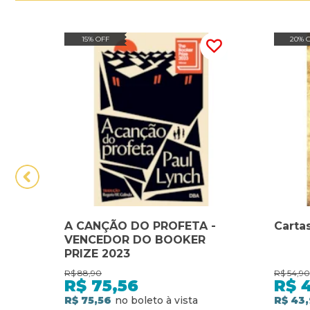
15% OFF
20% 
A CANÇÃO DO PROFETA -
Carta
VENCEDOR DO BOOKER
PRIZE 2023
R$
88,90
R$
54,90
R$
75,56
R$
R$ 75,56
R$ 43