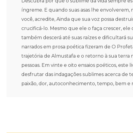
Descubra por que o sublime da vida sempre est
íngreme. E quando suas asas lhe envolverem, 
você, acredite, Ainda que sua voz possa destru
crucificá-lo. Mesmo que ele o faça crescer, ele
também descerá até suas raízes e dificultará su
narrados em prosa poética fizeram de O Profet
trajetória de Almustafa e o retorno à sua terr
pessoas. Em vinte e oito ensaios poéticos, est
desfrutar das indagações sublimes acerca de tem
paixão, dor, autoconhecimento, tempo, bem e m