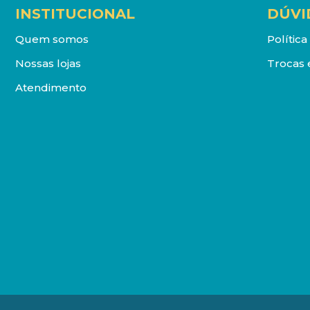
INSTITUCIONAL
DÚVI
Quem somos
Polític
Nossas lojas
Trocas 
Atendimento
DISTRIBUIDORA LOYOLA DE LIVROS LTDA. Todos os direit