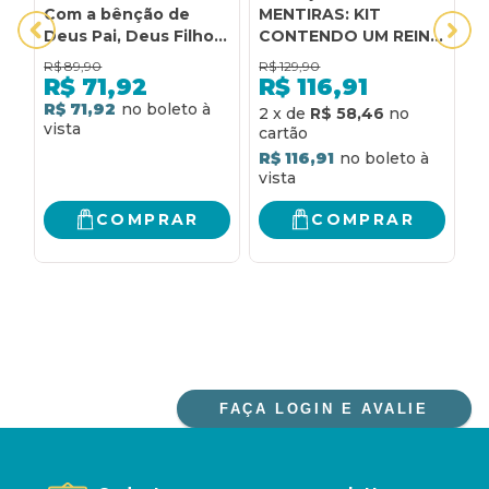
Com a bênção de
MENTIRAS: KIT
D
Deus Pai, Deus Filho e
CONTENDO UM REINO
C
Deus Espírito Santo
TÃO ADORÁVEL E
C
R$
89,90
R$
129,90
R
CRUEL + UM REINO
R$
71,92
R$
116,91
TÃO VAZIO E
R$ 71,92
R
2
x
de
R$ 58,46
CONDENADO
R$ 116,91
COMPRAR
COMPRAR
FAÇA LOGIN E AVALIE