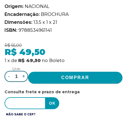
Origem:
NACIONAL
Encadernação:
BROCHURA
Dimensões:
13.5 x 1 x 21
ISBN:
9788534961141
R$ 55,00
R$ 49,50
1
x
de
R$ 49,50
no
Boleto
Qtde.
-
+
Consulte frete e prazo de entrega
NÃO SABE O CEP?