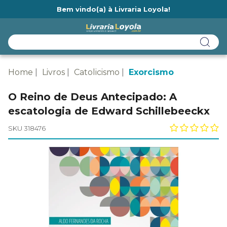
Bem vindo(a) à Livraria Loyola!
Ainda não tem cadastro na Livraria Loyola?
Home
Livros
Catolicismo
Exorcismo
O Reino de Deus Antecipado: A
escatologia de Edward Schillebeeckx
SKU 318476