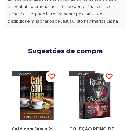
eclesial latino-americano, a fim de demonstrar como o
Reino é antecipado historicamente pela práxis dos
discípulos e missionários de Jesus Cristo na América Latina.
Sugestões de compra
20% OFF
10% OFF
Café com Jesus 2:
COLEÇÃO REINO DE
3