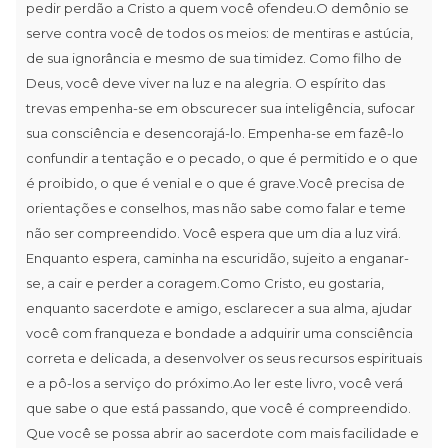
pedir perdão a Cristo a quem você ofendeu.O demônio se
serve contra você de todos os meios: de mentiras e astúcia,
de sua ignorância e mesmo de sua timidez. Como filho de
Deus, você deve viver na luz e na alegria. O espírito das
trevas empenha-se em obscurecer sua inteligência, sufocar
sua consciência e desencorajá-lo. Empenha-se em fazê-lo
confundir a tentação e o pecado, o que é permitido e o que
é proibido, o que é venial e o que é grave.Você precisa de
orientações e conselhos, mas não sabe como falar e teme
não ser compreendido. Você espera que um dia a luz virá.
Enquanto espera, caminha na escuridão, sujeito a enganar-
se, a cair e perder a coragem.Como Cristo, eu gostaria,
enquanto sacerdote e amigo, esclarecer a sua alma, ajudar
você com franqueza e bondade a adquirir uma consciência
correta e delicada, a desenvolver os seus recursos espirituais
e a pô-los a serviço do próximo.Ao ler este livro, você verá
que sabe o que está passando, que você é compreendido.
Que você se possa abrir ao sacerdote com mais facilidade e