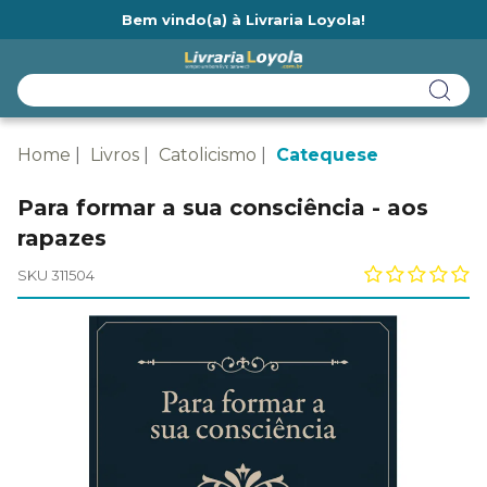
Bem vindo(a) à Livraria Loyola!
Ainda não tem cadastro na Livraria Loyola?
Home
Livros
Catolicismo
Catequese
Para formar a sua consciência - aos
rapazes
SKU 311504