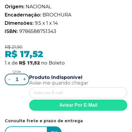
Origem:
NACIONAL
Encadernação:
BROCHURA
Dimensões:
9.5 x 1 x 14
ISBN:
9786588751343
R$ 21,90
R$ 17,52
1
x
de
R$ 17,52
no
Boleto
Qtde.
Produto Indisponível
-
+
Avise-me quando chegar
Consulte frete e prazo de entrega