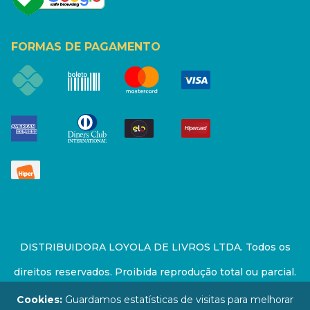
FORMAS DE PAGAMENTO
DISTRIBUIDORA LOYOLA DE LIVROS LTDA. Todos os
direitos reservados. Proibida reprodução total ou parcial.
Preços e estoque sujeito a alterações sem aviso prévio.
Cookies:
Guardamos estatísticas de visitas para melhorar