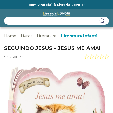
Bem vindo(a) à Livraria Loyola!
Ainda não tem cadastro na Livraria Loyola?
Home
Livros
Literatura
Literatura Infantil
SEGUINDO JESUS - JESUS ME AMA!
SKU 308132