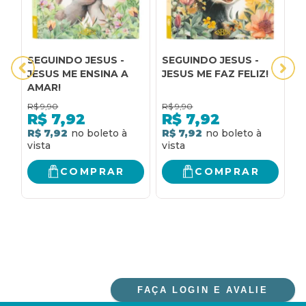
SEGUINDO JESUS -
SEGUINDO JESUS -
S
JESUS ME ENSINA A
JESUS ME FAZ FELIZ!
J
AMAR!
R$
9,90
R$
9,90
R
R$
7,92
R$
7,92
R$ 7,92
R$ 7,92
R
COMPRAR
COMPRAR
FAÇA LOGIN E AVALIE