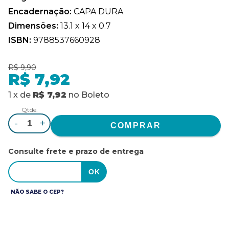
Encadernação:
CAPA DURA
Dimensões:
13.1 x 14 x 0.7
ISBN:
9788537660928
R$ 9,90
R$ 7,92
1
x
de
R$ 7,92
no
Boleto
Qtde.
-
+
Consulte frete e prazo de entrega
NÃO SABE O CEP?