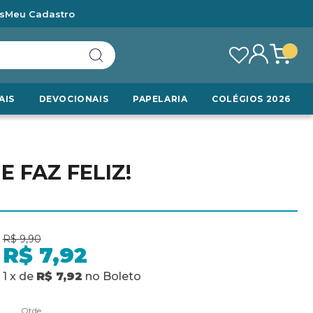
s
Meu Cadastro
AIS
DEVOCIONAIS
PAPELARIA
COLÉGIOS 2026
E FAZ FELIZ!
R$ 9,90
R$ 7,92
1
x
de
R$ 7,92
no
Boleto
Qtde.