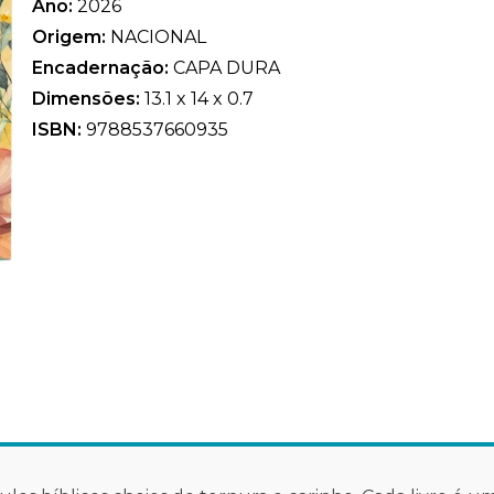
Ano:
2026
Origem:
NACIONAL
Encadernação:
CAPA DURA
Dimensões:
13.1 x 14 x 0.7
ISBN:
9788537660935