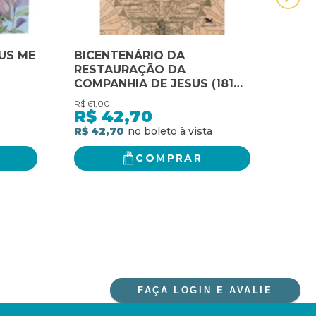
SUS ME
BICENTENÁRIO DA
Como
RESTAURAÇÃO DA
mal-
COMPANHIA DE JESUS (1814-
os f
2014): ANAIS DO SIMPÓSIO
R$
61,00
R$
42,
NACIONAL REALIZADO POR
R$
42,70
R$
OCASIÃO DO BICENTENÁRIO
R$ 42,70
R$ 2
DA RESTAURAÇÃO DA
COMPANHIA DE JESUS - 8 A
COMPRAR
10 DE MAIO DE 2014
FAÇA LOGIN E AVALIE