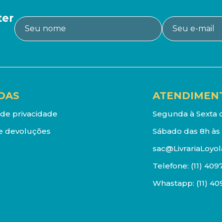
ter
DAS
ATENDIMEN
a de privacidade
Segunda à Sexta d
e devoluções
Sábado das 8h às 
sac@LivrariaLoyol
Telefone:
(11) 409
Whastapp:
(11) 4