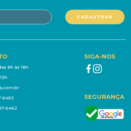
TO
SIGA-NOS
as 8h às 18h
13h
a.com.br
SEGURANÇA
7-6463
097-6462