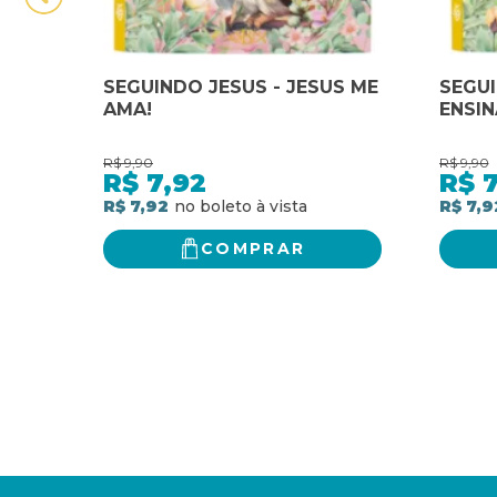
SEGUINDO JESUS - JESUS ME
SEGUI
AMA!
ENSIN
R$
9,90
R$
9,90
R$
7,92
R$
7
R$ 7,92
R$ 7,9
COMPRAR