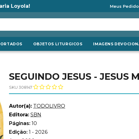
aria Loyola!
Meus Pedido
PORTADOS
OBJETOS LITURGICOS
IMAGENS DEVOCION
SEGUINDO JESUS - JESUS M
SKU 308147
Autor(a):
TODOLIVRO
Editora:
SBN
Páginas:
10
Edição:
1 - 2026