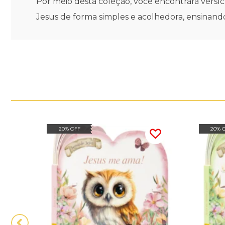
Por meio desta coleção, você encontrará versíc
Jesus de forma simples e acolhedora, ensinand
20% OFF
20% 