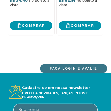
R$ 34,40
R$ 62,91
R
COMPRAR
COMPRAR
FAÇA LOGIN E AVALIE
Cadastre-se em nossa newsletter
E RECEBA NOVIDADES, LANÇAMENTOS E
PROMOÇÕES