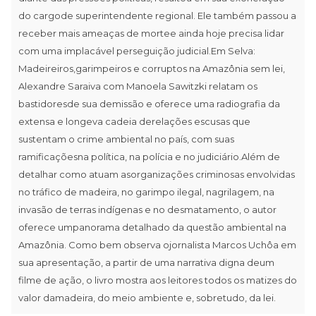
do cargode superintendente regional. Ele também passou a
receber mais ameaças de mortee ainda hoje precisa lidar
com uma implacável perseguição judicial.Em Selva:
Madeireiros,garimpeiros e corruptos na Amazônia sem lei,
Alexandre Saraiva com Manoela Sawitzki relatam os
bastidoresde sua demissão e oferece uma radiografia da
extensa e longeva cadeia derelações escusas que
sustentam o crime ambiental no país, com suas
ramificaçõesna política, na polícia e no judiciário.Além de
detalhar como atuam asorganizações criminosas envolvidas
no tráfico de madeira, no garimpo ilegal, nagrilagem, na
invasão de terras indígenas e no desmatamento, o autor
oferece umpanorama detalhado da questão ambiental na
Amazônia. Como bem observa ojornalista Marcos Uchôa em
sua apresentação, a partir de uma narrativa digna deum
filme de ação, o livro mostra aos leitores todos os matizes do
valor damadeira, do meio ambiente e, sobretudo, da lei.