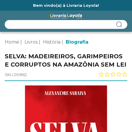
Bem vindo(a) à Livraria Loyola!
Ainda não tem cadastro na Livraria Loyola?
Home
Livros
História
Biografia
SELVA: MADEIREIROS, GARIMPEIROS
E CORRUPTOS NA AMAZÔNIA SEM LEI
SKU 210862