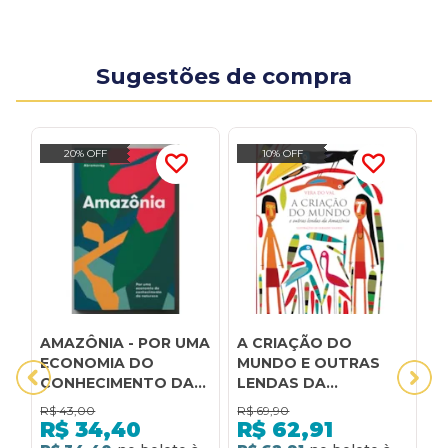
Sugestões de compra
20% OFF
10% OFF
AMAZÔNIA - POR UMA
A CRIAÇÃO DO
A
ECONOMIA DO
MUNDO E OUTRAS
E
CONHECIMENTO DA
LENDAS DA
A
NATUREZA
AMAZÔNIA
R$
43,00
R$
69,90
R
AMAZÔNIA
R$
34,40
R$
62,91