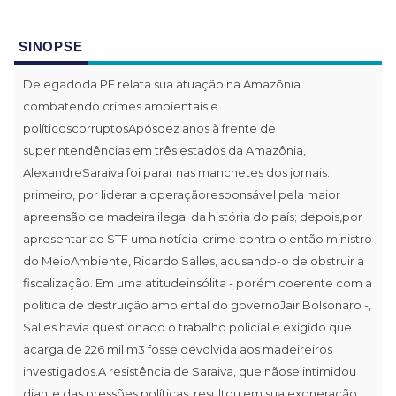
SINOPSE
Delegadoda PF relata sua atuação na Amazônia
combatendo crimes ambientais e
políticoscorruptosApósdez anos à frente de
superintendências em três estados da Amazônia,
AlexandreSaraiva foi parar nas manchetes dos jornais:
primeiro, por liderar a operaçãoresponsável pela maior
apreensão de madeira ilegal da história do país; depois,por
apresentar ao STF uma notícia-crime contra o então ministro
do MeioAmbiente, Ricardo Salles, acusando-o de obstruir a
fiscalização. Em uma atitudeinsólita - porém coerente com a
política de destruição ambiental do governoJair Bolsonaro -,
Salles havia questionado o trabalho policial e exigido que
acarga de 226 mil m3 fosse devolvida aos madeireiros
investigados.A resistência de Saraiva, que nãose intimidou
diante das pressões políticas, resultou em sua exoneração