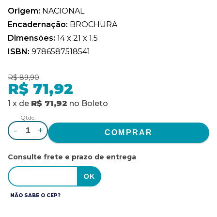
Origem:
NACIONAL
Encadernação:
BROCHURA
Dimensões:
14 x 21 x 1.5
ISBN:
9786587518541
R$ 89,90
R$ 71,92
1
x
de
R$ 71,92
no
Boleto
Qtde.
-
+
Consulte frete e prazo de entrega
NÃO SABE O CEP?