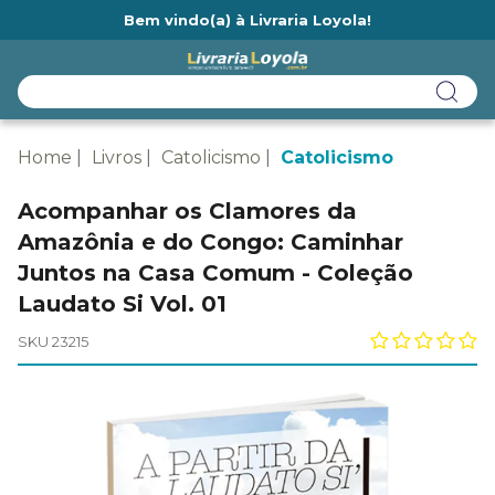
Bem vindo(a) à Livraria Loyola!
Ainda não tem cadastro na Livraria Loyola?
Home
Livros
Catolicismo
Catolicismo
Acompanhar os Clamores da
Amazônia e do Congo: Caminhar
Juntos na Casa Comum - Coleção
Laudato Si Vol. 01
SKU 23215