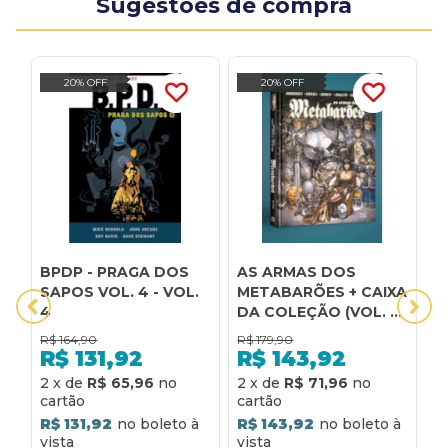
Sugestões de compra
20% OFF
20% OFF
BPDP - PRAGA DOS
AS ARMAS DOS
A
SAPOS VOL. 4 - VOL.
METABARÕES + CAIXA
E
4
DA COLEÇÃO (VOL. 3
C
DE 3 DA COLEÇÃO
N
R$
164,90
R$
179,90
R
METABARÕES)
A
R$
131,92
R$
143,92
R
2
x
de
R$ 65,96
2
x
de
R$ 71,96
R$ 131,92
R$ 143,92