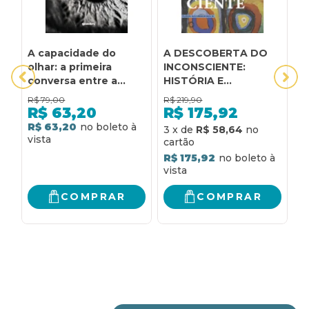
A capacidade do
A DESCOBERTA DO
A
olhar: a primeira
INCONSCIENTE:
T
conversa entre a
HISTÓRIA E
D
psiquiatria e a
EVOLUÇÃO DA
H
R$
79,00
R$
219,90
R
psicanálise
PSIQUIATRIA
P
R$
63,20
R$
175,92
DINÂMICA
P
R$ 63,20
R
3
x
de
R$ 58,64
R$ 175,92
COMPRAR
COMPRAR