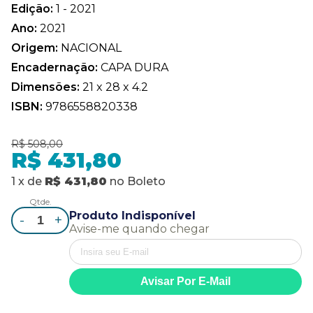
Edição:
1 - 2021
Ano:
2021
Origem:
NACIONAL
Encadernação:
CAPA DURA
Dimensões:
21 x 28 x 4.2
ISBN:
9786558820338
R$ 508,00
R$ 431,80
1
x
de
R$ 431,80
no
Boleto
Qtde.
Produto Indisponível
-
+
Avise-me quando chegar