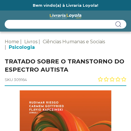
Bem vindo(a) à Livraria Loyola!
Ainda não tem cadastro na Livraria Loyola?
Home
Livros
Ciências Humanas e Sociais
Psicologia
TRATADO SOBRE O TRANSTORNO DO
ESPECTRO AUTISTA
SKU 309164