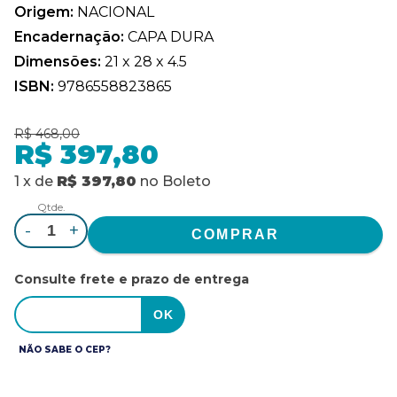
Origem:
NACIONAL
Encadernação:
CAPA DURA
Dimensões:
21 x 28 x 4.5
ISBN:
9786558823865
R$ 468,00
R$ 397,80
1
x
de
R$ 397,80
no
Boleto
Qtde.
-
+
Consulte frete e prazo de entrega
NÃO SABE O CEP?