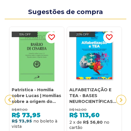
Sugestões de compra
15% OFF
20% OFF
Patrística - Homilia
ALFABETIZAÇÃO E
C
sobre Lucas | Homilias
TEA - BASES
S
sobre a origem do
NEUROCIENTÍFICAS
P
homem | Tratado
PARA NORTEAR A
A
R$
87,00
R$
142,00
R
sobre o Espírito Santo
APRENDIZAGEM DE
I
R$
73,95
R$
113,60
- Vol. 14
ALUNOS COM
E
R$ 73,95
R
2
x
de
R$ 56,80
TRANSTORNO DO
A
ESPECTRO AUTISTA
N