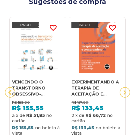
Sugestões de compra
15% OFF
15% OFF
VENCENDO O
EXPERIMENTANDO A
E
TRANSTORNO
TERAPIA DE
T
OBSESSIVO-
ACEITAÇÃO E
C
COMPULSIVO:
COMPROMISSO DE
D
R$
183,00
R$
157,00
R
MANUAL DE TERAPIA
DENTRO PARA FORA:
U
R$
155,55
R$
133,45
COGNITIVO-
UM MANUAL DE
A
3
x
de
R$ 51,85
2
x
de
R$ 66,72
2
COMPORTAMENTAL
AUTOPRÁTICA/AUTORREF
P
PARA PACIENTES E
PARA TERAPEUTAS
R$ 155,55
R$ 133,45
R
TERAPEUTAS