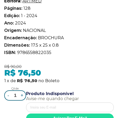
Editora:
ARTMED
Páginas:
128
Edição:
1 - 2024
Ano:
2024
Origem:
NACIONAL
Encadernação:
BROCHURA
Dimensões:
17.5 x 25 x 0.8
ISBN:
9786558822035
R$ 90,00
R$ 76,50
1
x
de
R$ 76,50
no
Boleto
Qtde.
Produto Indisponível
-
+
Avise-me quando chegar