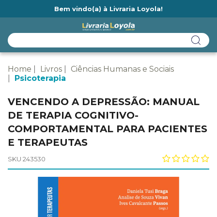
Bem vindo(a) à Livraria Loyola!
Ainda não tem cadastro na Livraria Loyola?
Home
Livros
Ciências Humanas e Sociais
Psicoterapia
VENCENDO A DEPRESSÃO: MANUAL
DE TERAPIA COGNITIVO-
COMPORTAMENTAL PARA PACIENTES
E TERAPEUTAS
SKU 243530