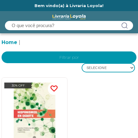
Bem vindo(a) à Livraria Loyola!
Ainda não tem cadastro na Livraria Loyola?
Home
Filtrar por
SELECIONE
30% OFF