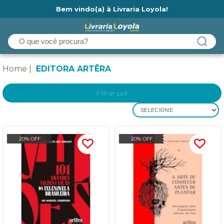
Bem vindo(a) à Livraria Loyola!
Ainda não tem cadastro na Livraria Loyola?
Home
EDITORA ARTÊRA
Filtrar por
SELECIONE
20% OFF
20% OFF