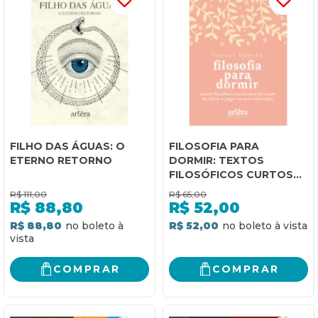
FILHO DAS ÁGUAS: O
FILOSOFIA PARA
ETERNO RETORNO
DORMIR: TEXTOS
FILOSÓFICOS CURTOS
PARA LER ANTES DE
R$
111,00
R$
65,00
DEITAR E PEGAR NO
R$
88,80
R$
52,00
SONO SEM CULPA
R$ 88,80
R$ 52,00
COMPRAR
COMPRAR