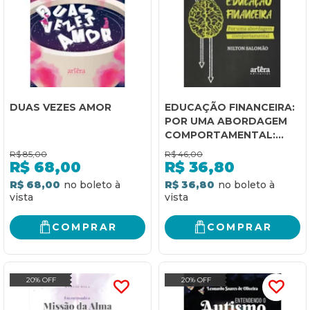
DUAS VEZES AMOR
EDUCAÇÃO FINANCEIRA:
POR UMA ABORDAGEM
COMPORTAMENTAL:
APRENDA A DOMINAR O
R$
85,00
R$
46,00
DINHEIRO E REALIZE
R$
68,00
R$
36,80
SEUS SONHOS
R$ 68,00
R$ 36,80
COMPRAR
COMPRAR
20% OFF
20% OFF