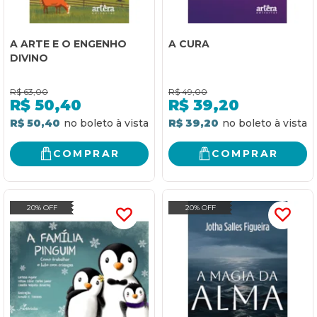
A ARTE E O ENGENHO
A CURA
DIVINO
R$
63,00
R$
49,00
R$
50,40
R$
39,20
R$ 50,40
R$ 39,20
COMPRAR
COMPRAR
20% OFF
20% OFF