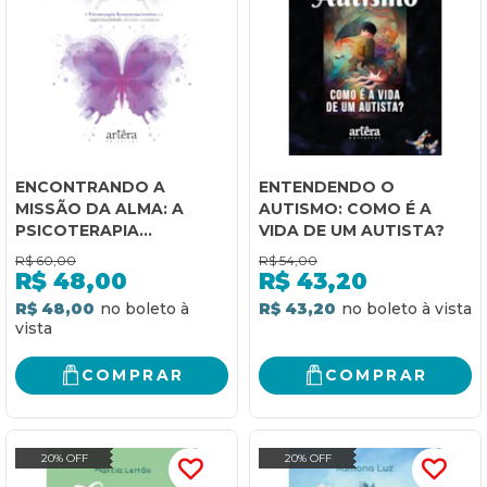
ENCONTRANDO A
ENTENDENDO O
MISSÃO DA ALMA: A
AUTISMO: COMO É A
PSICOTERAPIA
VIDA DE UM AUTISTA?
REENCARNACIONISTA E A
R$
60,00
R$
54,00
ESPIRITUALIDADE
R$
48,00
R$
43,20
ABRINDO CAMINHOS
R$ 48,00
R$ 43,20
COMPRAR
COMPRAR
20% OFF
20% OFF