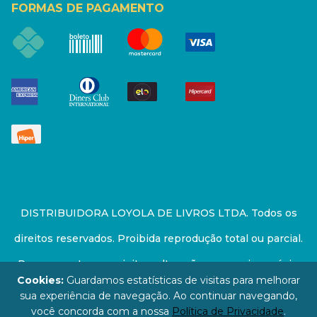
FORMAS DE PAGAMENTO
DISTRIBUIDORA LOYOLA DE LIVROS LTDA. Todos os
direitos reservados. Proibida reprodução total ou parcial.
Preços e estoque sujeito a alterações sem aviso prévio.
Cookies:
Guardamos estatísticas de visitas para melhorar
67.946.814/0001-94 - LOJA - Rua Senador Feijó - São
sua experiência de navegação. Ao continuar navegando,
você concorda com a nossa
Política de Privacidade
.
Paulo / SP - CEP: 01006-000