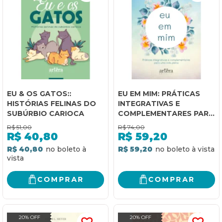
EU & OS GATOS::
EU EM MIM: PRÁTICAS
HISTÓRIAS FELINAS DO
INTEGRATIVAS E
SUBÚRBIO CARIOCA
COMPLEMENTARES PARA
UMA VIDA PLENA
R$
51,00
R$
74,00
R$
40,80
R$
59,20
R$ 40,80
R$ 59,20
COMPRAR
COMPRAR
20% OFF
20% OFF