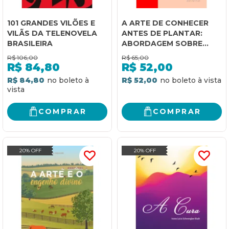
101 GRANDES VILÕES E
A ARTE DE CONHECER
VILÃS DA TELENOVELA
ANTES DE PLANTAR:
BRASILEIRA
ABORDAGEM SOBRE
FITOPATOLOGIAS
R$
106,00
R$
65,00
URBANAS EM RUAS
R$
84,80
R$
52,00
R$ 84,80
R$ 52,00
COMPRAR
COMPRAR
20% OFF
20% OFF