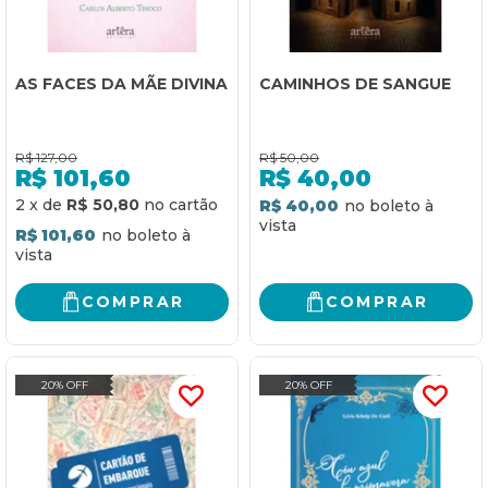
AS FACES DA MÃE DIVINA
CAMINHOS DE SANGUE
R$
127,00
R$
50,00
R$
101,60
R$
40,00
2
x
de
R$ 50,80
R$ 40,00
R$ 101,60
COMPRAR
COMPRAR
20% OFF
20% OFF