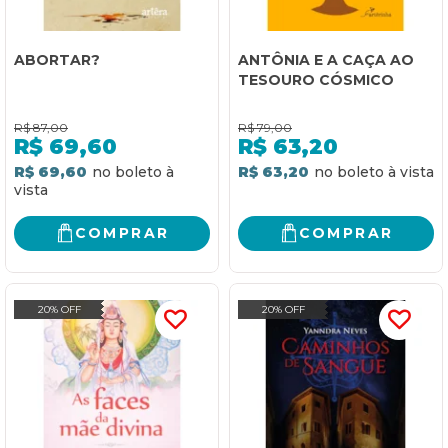
ABORTAR?
ANTÔNIA E A CAÇA AO
TESOURO CÓSMICO
R$
87,00
R$
79,00
R$
69,60
R$
63,20
R$ 69,60
R$ 63,20
COMPRAR
COMPRAR
20% OFF
20% OFF