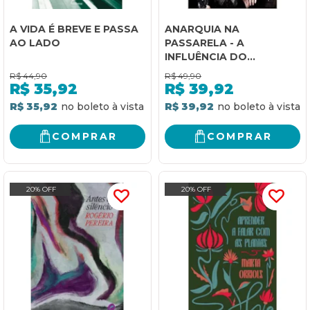
A VIDA É BREVE E PASSA
ANARQUIA NA
AO LADO
PASSARELA - A
INFLUÊNCIA DO
MOVIMENTO PUNK NAS
R$
44,90
R$
49,90
COLEÇÕES DE MODA
R$
35,92
R$
39,92
R$ 35,92
R$ 39,92
COMPRAR
COMPRAR
20% OFF
20% OFF