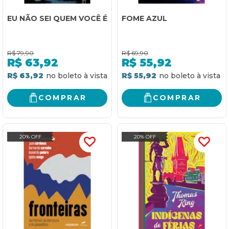
EU NÃO SEI QUEM VOCÊ É
FOME AZUL
R$
79,90
R$
69,90
R$
63,92
R$
55,92
R$ 63,92
R$ 55,92
COMPRAR
COMPRAR
20% OFF
20% OFF