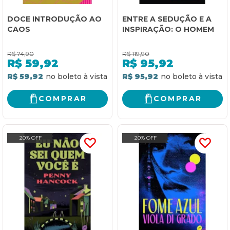
DOCE INTRODUÇÃO AO
ENTRE A SEDUÇÃO E A
CAOS
INSPIRAÇÃO: O HOMEM
R$
74,90
R$
119,90
R$
59,92
R$
95,92
R$ 59,92
R$ 95,92
COMPRAR
COMPRAR
20% OFF
20% OFF