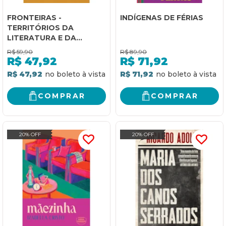
FRONTEIRAS -
INDÍGENAS DE FÉRIAS
TERRITÓRIOS DA
LITERATURA E DA
GEOPOLÍTICA
R$
59,90
R$
89,90
R$
47,92
R$
71,92
R$ 47,92
R$ 71,92
COMPRAR
COMPRAR
20% OFF
20% OFF