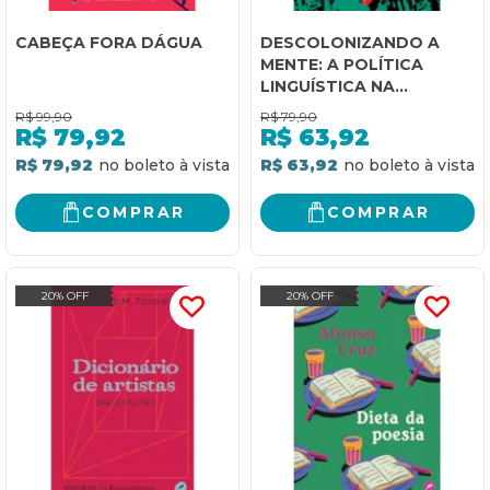
CABEÇA FORA DÁGUA
DESCOLONIZANDO A
MENTE: A POLÍTICA
LINGUÍSTICA NA
LITERATURA AFRICANA
R$
99,90
R$
79,90
R$
79,92
R$
63,92
R$ 79,92
R$ 63,92
COMPRAR
COMPRAR
20% OFF
20% OFF