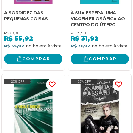
A SORDIDEZ DAS
À SUA ESPERA: UMA
PEQUENAS COISAS
VIAGEM FILOSÓFICA AO
CENTRO DO ÚTERO
R$
69,90
R$
39,90
R$
55,92
R$
31,92
R$ 55,92
R$ 31,92
COMPRAR
COMPRAR
20% OFF
20% OFF