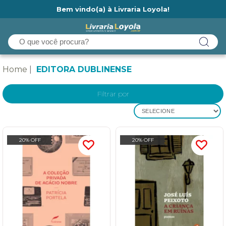
Bem vindo(a) à Livraria Loyola!
Ainda não tem cadastro na Livraria Loyola?
Home
EDITORA DUBLINENSE
Filtrar por
SELECIONE
20% OFF
20% OFF