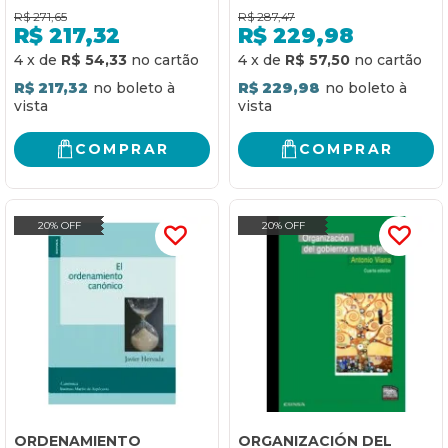
(2001-2014)
R$
271,65
R$
287,47
R$
217,32
R$
229,98
4
x
de
R$ 54,33
4
x
de
R$ 57,50
R$ 217,32
R$ 229,98
COMPRAR
COMPRAR
20% OFF
20% OFF
ORDENAMIENTO
ORGANIZACIÓN DEL