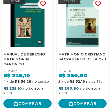
19% OFF
20% OFF
MANUAL DE DERECHO
MATRIMONIO CRISTIANO
MATRIMONIAL
SACRAMENTO DE LA C - 1
CANÓNICO
R$
281,37
R$
326,01
R$
225,10
R$
260,80
4
x
de
R$ 56,28
5
x
de
R$ 52,16
R$ 225,10
R$ 260,80
COMPRAR
COMPRAR