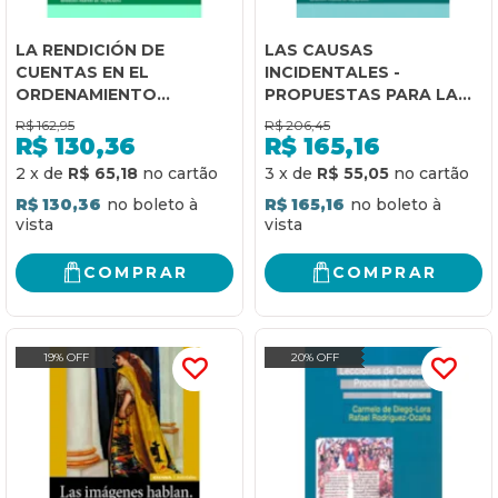
LA RENDICIÓN DE
LAS CAUSAS
CUENTAS EN EL
INCIDENTALES -
ORDENAMIENTO
PROPUESTAS PARA LA
CANÓNICO -
CELERIDAD DEL
R$
162,95
R$
206,45
TRANSPARENCIA Y
PROCESO INCIDENTAL
R$
130,36
R$
165,16
MISIÓN
2
x
de
R$ 65,18
3
x
de
R$ 55,05
R$ 130,36
R$ 165,16
COMPRAR
COMPRAR
19% OFF
20% OFF