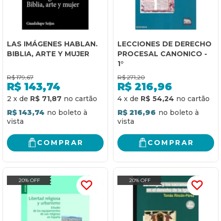
LAS IMÁGENES HABLAN.
LECCIONES DE DERECHO
BIBLIA, ARTE Y MUJER
PROCESAL CANONICO -
1°
R$
179,67
R$
271,20
R$
143,74
R$
216,96
2
x
de
R$ 71,87
4
x
de
R$ 54,24
R$ 143,74
R$ 216,96
COMPRAR
COMPRAR
20% OFF
20% OFF