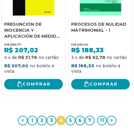
PRESUNCIÓN DE
PROCESOS DE NULIDAD
INOCENCIA Y
MATRIMONIAL - 1
APLICACIÓN DE MEDIDAS
CAUTELARES EN FASE DE
R$
258,77
R$
235,42
INVESTIGACIÓN PREVIA
R$
207,02
R$
188,33
4
x
de
R$ 51,76
3
x
de
R$ 62,78
R$ 207,02
R$ 188,33
COMPRAR
COMPRAR
<
1
2
3
4
5
6
7
...
11
>