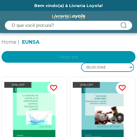
Bem vindo(a) à Livraria Loyola!
Ainda não tem cadastro na Livraria Loyola?
Home
EUNSA
Filtrar por
SELECIONE
20% OFF
20% OFF