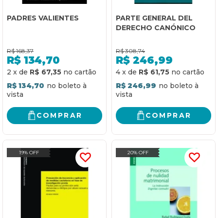
PADRES VALIENTES
PARTE GENERAL DEL
DERECHO CANÓNICO
R$
168,37
R$
308,74
R$
134,70
R$
246,99
2
x
de
R$ 67,35
4
x
de
R$ 61,75
R$ 134,70
R$ 246,99
COMPRAR
COMPRAR
19% OFF
20% OFF