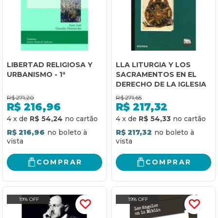
LIBERTAD RELIGIOSA Y
LLA LITURGIA Y LOS
URBANISMO - 1ª
SACRAMENTOS EN EL
DERECHO DE LA IGLESIA
R$
271,20
R$
271,65
R$
216,96
R$
217,32
4
x
de
R$ 54,24
4
x
de
R$ 54,33
R$ 216,96
R$ 217,32
COMPRAR
COMPRAR
19% OFF
19% OFF