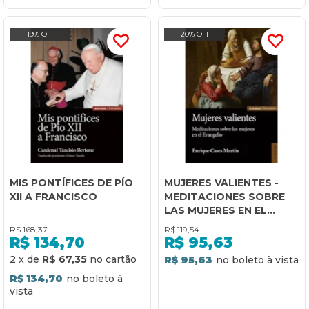
19% OFF
20% OFF
MIS PONTÍFICES DE PÍO
MUJERES VALIENTES -
XII A FRANCISCO
MEDITACIONES SOBRE
LAS MUJERES EN EL
EVANGELIO
R$
168,37
R$
119,54
R$
134,70
R$
95,63
2
x
de
R$ 67,35
R$ 95,63
R$ 134,70