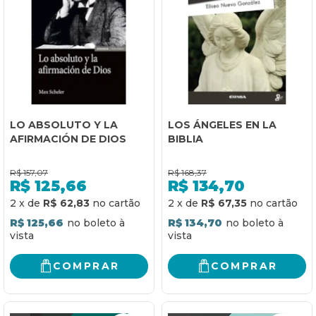
LO ABSOLUTO Y LA
LOS ÁNGELES EN LA
AFIRMACIÓN DE DIOS
BIBLIA
R$
157,07
R$
168,37
R$
125,66
R$
134,70
2
x
de
R$ 62,83
2
x
de
R$ 67,35
R$ 125,66
R$ 134,70
COMPRAR
COMPRAR