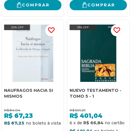
COMPRAR
COMPRAR
20% OFF
19% OFF
NAUFRAGOS HACIA SI
NUEVO TESTAMENTO -
MISMOS
TOMO 5 - 1
R$
84,04
R$
501,29
R$
67,23
R$
401,04
6
x
de
R$ 66,84
R$ 67,23
R$ 401,04