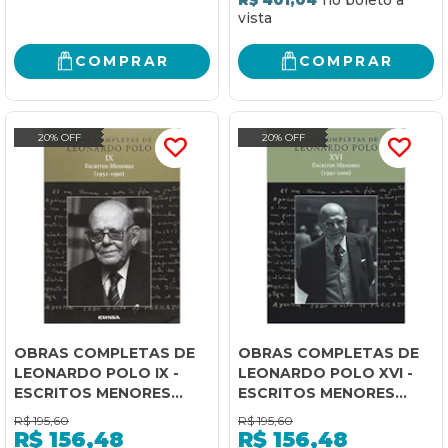
COMPRAR
COMPRAR
20% OFF
20% OFF
OBRAS COMPLETAS DE
OBRAS COMPLETAS DE
LEONARDO POLO IX -
LEONARDO POLO XVI -
ESCRITOS MENORES
ESCRITOS MENORES
(1951-1990)
(1991-2000)
R$
195,60
R$
195,60
R$
156,48
R$
156,48