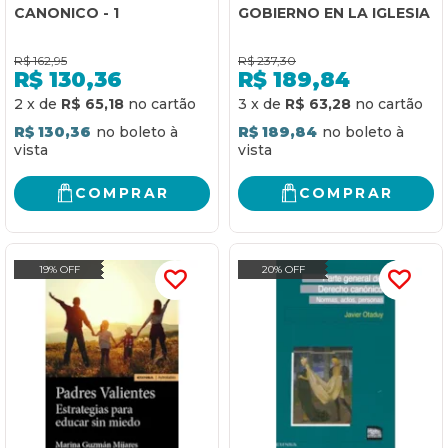
CANONICO - 1
GOBIERNO EN LA IGLESIA
R$
162,95
R$
237,30
R$
130,36
R$
189,84
2
x
de
R$ 65,18
3
x
de
R$ 63,28
R$ 130,36
R$ 189,84
COMPRAR
COMPRAR
19% OFF
20% OFF