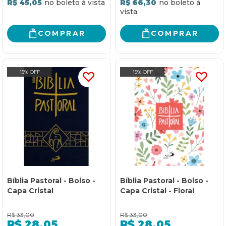
R$ 45,05
R$ 66,30
COMPRAR
COMPRAR
15% OFF
15% OFF
Bíblia Pastoral - Bolso -
Bíblia Pastoral - Bolso -
Capa Cristal
Capa Cristal - Floral
R$
33,00
R$
33,00
R$
28,05
R$
28,05