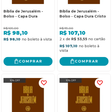
Bíblia de Jerusalém -
Bíblia de Jerusalém -
Bolso - Capa Dura
Bolso - Capa Dura Cristo
R$
109,00
R$
119,00
R$
98,10
R$
107,10
2
x
de
R$ 53,55
R$ 98,10
R$ 107,10
COMPRAR
COMPRAR
10% OFF
10% OFF