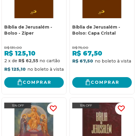
Bíblia de Jerusalém -
Bíblia de Jerusalém -
Bolso - Zíper
Bolso: Capa Cristal
R$
139,00
R$
75,00
R$
125,10
R$
67,50
2
x
de
R$ 62,55
R$ 67,50
R$ 125,10
COMPRAR
COMPRAR
15% OFF
15% OFF