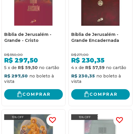
Bíblia de Jerusalém -
Bíblia de Jerusalém -
Grande - Cristo
Grande Encadernada
R$
350,00
R$
271,00
R$
297,50
R$
230,35
5
x
de
R$ 59,50
4
x
de
R$ 57,59
R$ 297,50
R$ 230,35
COMPRAR
COMPRAR
15% OFF
15% OFF