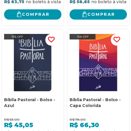
R$ 63,75
R$ 58,65
COMPRAR
COMPRAR
15% OFF
15% OFF
Bíblia Pastoral - Bolso -
Bíblia Pastoral - Bolso -
Azul
Capa Colorida
R$
53,00
R$
78,00
R$
45,05
R$
66,30