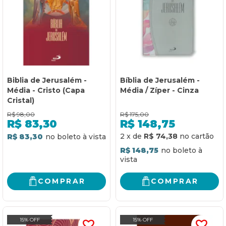
Biblia de Jerusalém -
Bíblia de Jerusalém -
Média - Cristo (Capa
Média / Zíper - Cinza
Cristal)
R$
98,00
R$
175,00
R$
83,30
R$
148,75
2
x
de
R$ 74,38
R$ 83,30
R$ 148,75
COMPRAR
COMPRAR
15% OFF
15% OFF