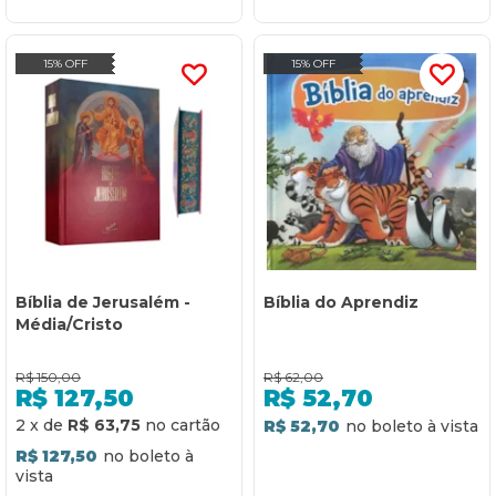
15% OFF
15% OFF
Bíblia de Jerusalém -
Bíblia do Aprendiz
Média/Cristo
R$
150,00
R$
62,00
R$
127,50
R$
52,70
2
x
de
R$ 63,75
R$ 52,70
R$ 127,50