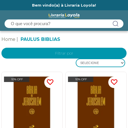
Bem vindo(a) à Livraria Loyola!
Ainda não tem cadastro na Livraria Loyola?
Home
PAULUS BIBLIAS
Filtrar por
SELECIONE
10% OFF
10% OFF