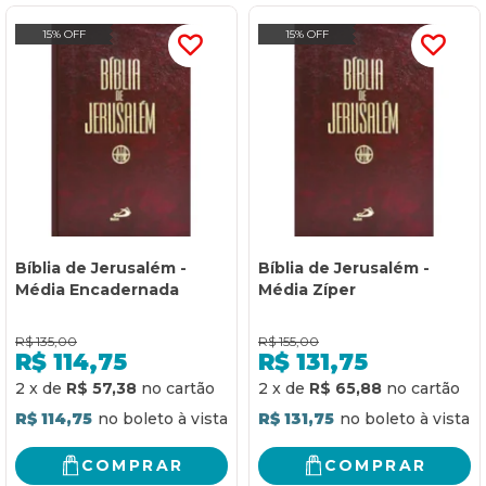
15% OFF
15% OFF
Bíblia de Jerusalém -
Bíblia de Jerusalém -
Média Encadernada
Média Zíper
R$
135,00
R$
155,00
R$
114,75
R$
131,75
2
x
de
R$ 57,38
2
x
de
R$ 65,88
R$ 114,75
R$ 131,75
COMPRAR
COMPRAR