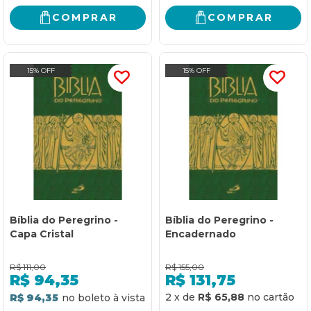
COMPRAR
COMPRAR
15% OFF
15% OFF
Bíblia do Peregrino -
Bíblia do Peregrino -
Capa Cristal
Encadernado
R$
111,00
R$
155,00
R$
94,35
R$
131,75
2
x
de
R$ 65,88
R$ 94,35