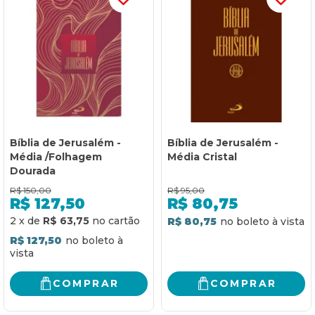
Bíblia de Jerusalém -
Bíblia de Jerusalém -
Média /Folhagem
Média Cristal
Dourada
R$
150,00
R$
95,00
R$
127,50
R$
80,75
2
x
de
R$ 63,75
R$ 80,75
R$ 127,50
COMPRAR
COMPRAR