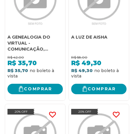
A GENEALOGIA DO
A LUZ DE AISHA
VIRTUAL -
COMUNICAÇÃO,
CULTURA E
R$
42,00
R$
58,00
TECNOLOGIAS DO
R$
35,70
R$
49,30
IMAGINÁRIO
R$ 35,70
R$ 49,30
COMPRAR
COMPRAR
20% OFF
20% OFF