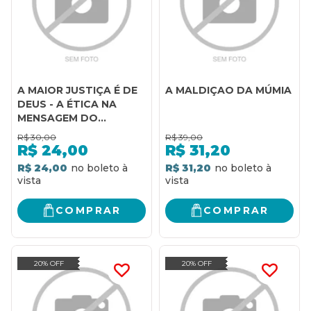
A MAIOR JUSTIÇA É DE
A MALDIÇAO DA MÚMIA
DEUS - A ÉTICA NA
MENSAGEM DO
EVANGELHO DE
R$
30,00
R$
39,00
MATEUS
R$
24,00
R$
31,20
R$ 24,00
R$ 31,20
COMPRAR
COMPRAR
20% OFF
20% OFF