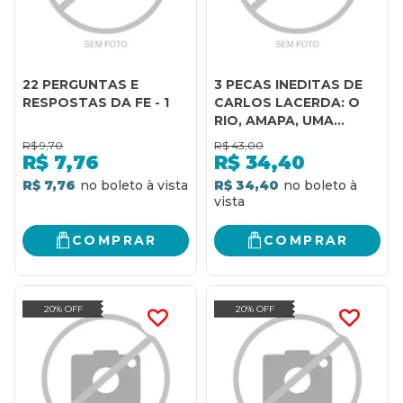
22 PERGUNTAS E
3 PECAS INEDITAS DE
RESPOSTAS DA FE - 1
CARLOS LACERDA: O
RIO, AMAPA, UMA
BAILARINA SOLTA NO
R$
9,70
R$
43,00
MU - 1ª
R$
7,76
R$
34,40
R$ 7,76
R$ 34,40
COMPRAR
COMPRAR
20% OFF
20% OFF