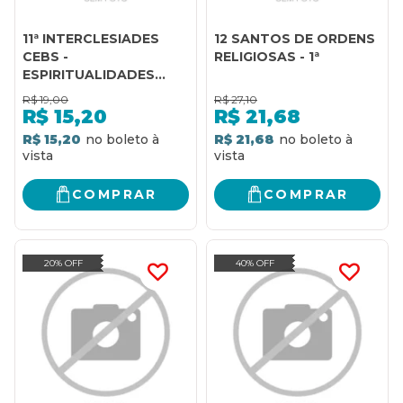
11ª INTERCLESIADES
12 SANTOS DE ORDENS
CEBS -
RELIGIOSAS - 1ª
ESPIRITUALIDADES
LIBERTADORA - 1
R$
19,00
R$
27,10
R$
15,20
R$
21,68
R$ 15,20
R$ 21,68
COMPRAR
COMPRAR
20% OFF
40% OFF