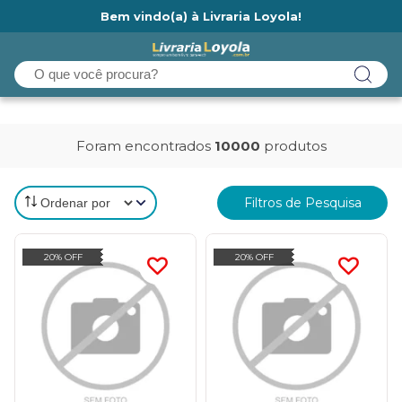
Bem vindo(a) à Livraria Loyola!
Ainda não tem cadastro na Livraria Loyola?
Foram encontrados
10000
produtos
Filtros de Pesquisa
20% OFF
20% OFF