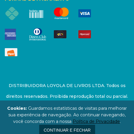
DISTRIBUIDORA LOYOLA DE LIVROS LTDA. Todos os
direitos reservados. Proibida reprodução total ou parcial.
Preços e estoque sujeito a alterações sem aviso prévio.
Cookies:
Guardamos estatísticas de visitas para melhorar
sua experiência de navegação. Ao continuar navegando,
67.946.814/0001-94 - LOJA - Rua Senador Feijó - São
você concorda com a nossa
Política de Privacidade
.
Paulo / SP - CEP: 01006-000
CONTINUAR E FECHAR