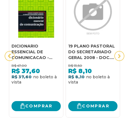
DICIONARIO
19 PLANO PASTORAL
A
ESSENCIAL DE
DO SECRETARIADO
D
COMUNICACAO -
GERAL 2008 - DOC.
E
COL.REFERENCIA
86 - 1
R$
47,00
R$
13,50
R
ESSENCIAL - 1
R$
37,60
R$
8,10
R$ 37,60
R$ 8,10
R
COMPRAR
COMPRAR