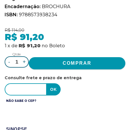
Encadernação:
BROCHURA
ISBN:
9788573938234
R$ 114,00
R$ 91,20
1
x
de
R$ 91,20
no
Boleto
Qtde.
-
+
Consulte frete e prazo de entrega
NÃO SABE O CEP?
SINOPSE