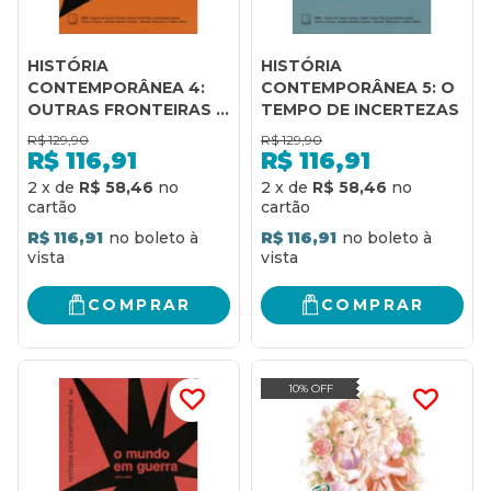
HISTÓRIA
HISTÓRIA
CONTEMPORÂNEA 4:
CONTEMPORÂNEA 5: O
OUTRAS FRONTEIRAS -
TEMPO DE INCERTEZAS
LUTAS DE LIBERTAÇÃO
R$
129,90
R$
129,90
NACIONAL E GUERRA
R$
116,91
R$
116,91
FRIA
2
x
de
R$ 58,46
2
x
de
R$ 58,46
R$ 116,91
R$ 116,91
COMPRAR
COMPRAR
10% OFF