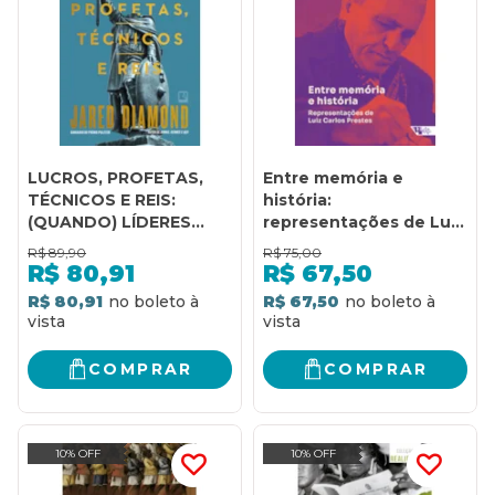
LUCROS, PROFETAS,
Entre memória e
TÉCNICOS E REIS:
história:
(QUANDO) LÍDERES
representações de Luiz
FAZEM A DIFERENÇA?
Carlos Prestes
R$
89,90
R$
75,00
R$
80,91
R$
67,50
R$ 80,91
R$ 67,50
COMPRAR
COMPRAR
10% OFF
10% OFF