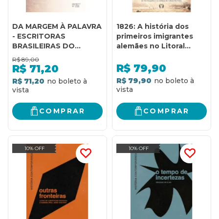
DA MARGEM À PALAVRA
1826: A história dos
- ESCRITORAS
primeiros imigrantes
BRASILEIRAS DO
alemães no Litoral
OITOCENTOS À
Norte gaúcho, a
R$
89,00
ATUALIDADE
caravana pioneira, a
R$
79,90
R$
71,20
comunidade
R$ 79,90
R$ 71,20
protestante no Vale do
Três Forquilhas e os
católicos da Colônia
COMPRAR
COMPRAR
São Pedro
10% OFF
10% OFF