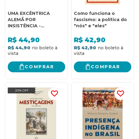
UMA EXCÊNTRICA
Como funciona o
ALEMÃ POR
fascismo: a política do
INSISTÊNCIA -
"nós" e "eles"
COLEÇÃO OS
FLEMMINGS - LIVRO 3
R$
44,90
R$
42,90
R$ 44,90
R$ 42,90
COMPRAR
COMPRAR
20% OFF