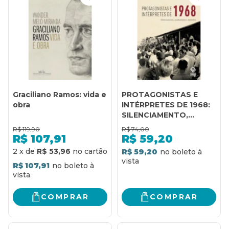
Graciliano Ramos: vida e
PROTAGONISTAS E
obra
INTÉRPRETES DE 1968:
SILENCIAMENTO,
OCULTAMENTO E
R$
119,90
R$
74,00
MEMÓRIA
R$
107,91
R$
59,20
2
x
de
R$ 53,96
R$ 59,20
R$ 107,91
COMPRAR
COMPRAR