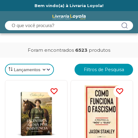
Bem vindo(a) à Livraria Loyola!
Ainda não tem cadastro na Livraria Loyola?
Foram encontrados
6523
produtos
Filtros de Pesquisa