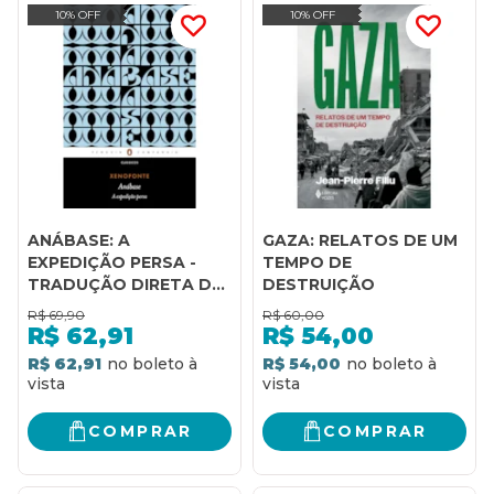
10% OFF
10% OFF
ANÁBASE: A
GAZA: RELATOS DE UM
EXPEDIÇÃO PERSA -
TEMPO DE
TRADUÇÃO DIRETA DO
DESTRUIÇÃO
GREGO
R$
69,90
R$
60,00
R$
62,91
R$
54,00
R$ 62,91
R$ 54,00
COMPRAR
COMPRAR