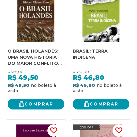
O BRASIL HOLANDÊS:
BRASIL: TERRA
UMA NOVA HISTÓRIA
INDÍGENA
DO MAIOR CONFLITO
IMPERIAL ATLÂNTICO
R$
55,00
R$
52,00
DA ÉPOCA MODERNA
R$
49,50
R$
46,80
R$ 49,50
R$ 46,80
COMPRAR
COMPRAR
20% OFF