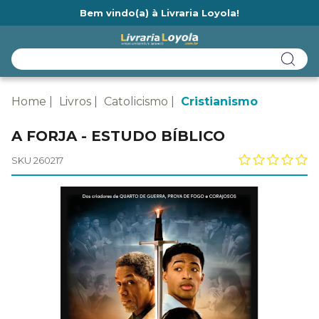
Bem vindo(a) à Livraria Loyola!
Ainda não tem cadastro na Livraria Loyola?
Home
Livros
Catolicismo
Cristianismo
A FORJA - ESTUDO BÍBLICO
SKU 260217