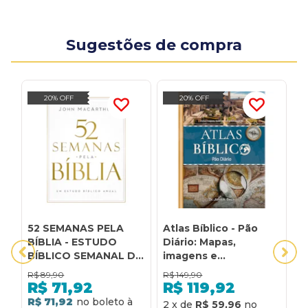
Sugestões de compra
20% OFF
20% OFF
52 SEMANAS PELA
Atlas Bíblico - Pão
S
BÍBLIA - ESTUDO
Diário: Mapas,
C
BÍBLICO SEMANAL DO
imagens e
D
AUTOR DE "MANUAL
comentários para
B
R$
89,90
R$
149,90
R
BÍBLICO
aprofundar seu
R$
71,92
R$
119,92
MACARTHUR"
estudo bíblico
R$ 71,92
R
2
x
de
R$ 59,96