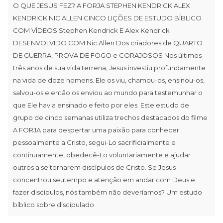
O QUE JESUS FEZ? A FORJA STEPHEN KENDRICK ALEX
KENDRICK NIC ALLEN CINCO LIÇÕES DE ESTUDO BÍBLICO
COM VÍDEOS Stephen Kendrick E Alex Kendrick
DESENVOLVIDO COM Nic Allen Dos criadores de QUARTO
DE GUERRA, PROVA DE FOGO e CORAJOSOS Nos últimos
três anos de sua vida terrena, Jesus investiu profundamente
na vida de doze homens. Ele os viu, chamou-os, ensinou-os,
salvou-os e então os enviou ao mundo para testemunhar o
que Ele havia ensinado e feito por eles. Este estudo de
grupo de cinco semanas utiliza trechos destacados do filme
A FORJA para despertar uma paixão para conhecer
pessoalmente a Cristo, segui-Lo sacrificialmente e
continuamente, obedecê-Lo voluntariamente e ajudar
outros a se tornarem discípulos de Cristo. Se Jesus
concentrou seutempo e atenção em andar com Deus e
fazer discípulos, nós também não deveríamos? Um estudo
bíblico sobre discipulado