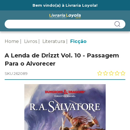
Bem vindo(a) à Livraria Loyola!
Ainda não tem cadastro na Livraria Loyola?
Home
Livros
Literatura
Ficção
A Lenda de Drizzt Vol. 10 - Passagem
Para o Alvorecer
SKU 262089