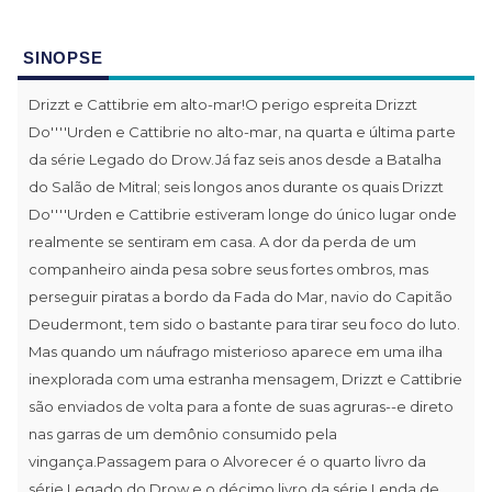
SINOPSE
Drizzt e Cattibrie em alto-mar!O perigo espreita Drizzt
Do''''Urden e Cattibrie no alto-mar, na quarta e última parte
da série Legado do Drow.Já faz seis anos desde a Batalha
do Salão de Mitral; seis longos anos durante os quais Drizzt
Do''''Urden e Cattibrie estiveram longe do único lugar onde
realmente se sentiram em casa. A dor da perda de um
companheiro ainda pesa sobre seus fortes ombros, mas
perseguir piratas a bordo da Fada do Mar, navio do Capitão
Deudermont, tem sido o bastante para tirar seu foco do luto.
Mas quando um náufrago misterioso aparece em uma ilha
inexplorada com uma estranha mensagem, Drizzt e Cattibrie
são enviados de volta para a fonte de suas agruras--e direto
nas garras de um demônio consumido pela
vingança.Passagem para o Alvorecer é o quarto livro da
série Legado do Drow e o décimo livro da série Lenda de