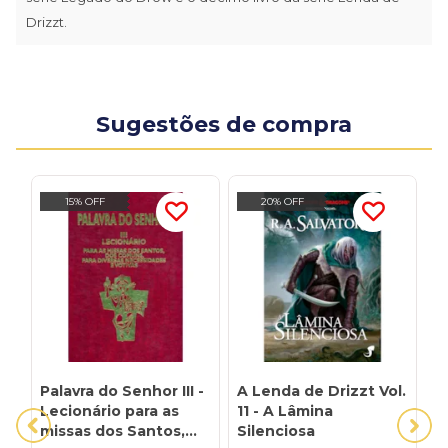
Drizzt.
Sugestões de compra
15% OFF
20% OFF
Palavra do Senhor III -
A Lenda de Drizzt Vol.
A
Lecionário para as
11 - A Lâmina
1
missas dos Santos,
Silenciosa