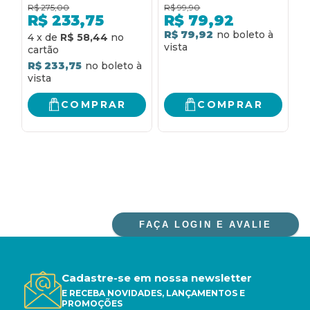
dos comuns, para
R$
275,00
R$
99,90
R
diversas
R$
233,75
R$
79,92
necessidades e
R$ 79,92
R
4
x
de
R$ 58,44
votivas: lecionário
para as missas dos
R$ 233,75
santos, dos comuns,
para diversas
necessidades e
COMPRAR
COMPRAR
votivas
FAÇA LOGIN E AVALIE
Cadastre-se em nossa newsletter
E RECEBA NOVIDADES, LANÇAMENTOS E
PROMOÇÕES