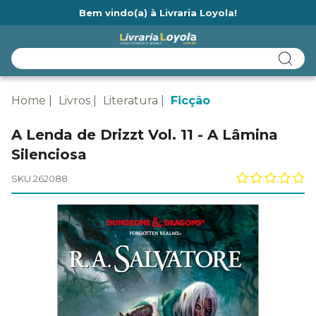
Bem vindo(a) à Livraria Loyola!
Ainda não tem cadastro na Livraria Loyola?
Home
Livros
Literatura
Ficção
A Lenda de Drizzt Vol. 11 - A Lâmina
Silenciosa
SKU 262088