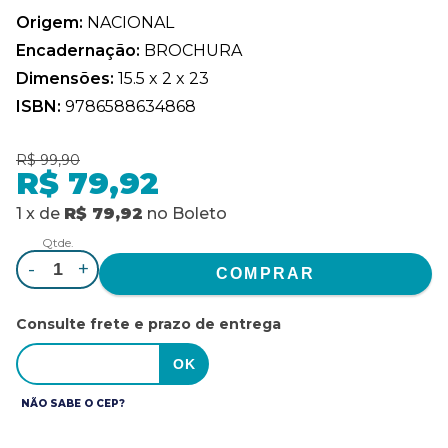
Origem:
NACIONAL
Encadernação:
BROCHURA
Dimensões:
15.5 x 2 x 23
ISBN:
9786588634868
R$ 99,90
R$ 79,92
1
x
de
R$ 79,92
no
Boleto
Qtde.
-
+
Consulte frete e prazo de entrega
NÃO SABE O CEP?