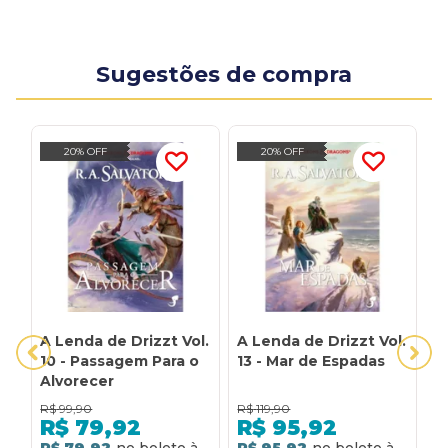
Sugestões de compra
20% OFF
20% OFF
A Lenda de Drizzt Vol.
A Lenda de Drizzt Vol.
A
10 - Passagem Para o
13 - Mar de Espadas
1
Alvorecer
B
R$
99,90
R$
119,90
R
R$
79,92
R$
95,92
R$ 79,92
R$ 95,92
R