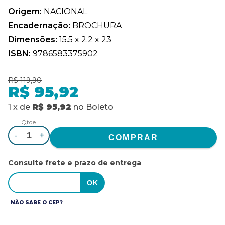
Origem:
NACIONAL
Encadernação:
BROCHURA
Dimensões:
15.5 x 2.2 x 23
ISBN:
9786583375902
R$ 119,90
R$ 95,92
1
x
de
R$ 95,92
no
Boleto
Qtde.
-
+
Consulte frete e prazo de entrega
NÃO SABE O CEP?