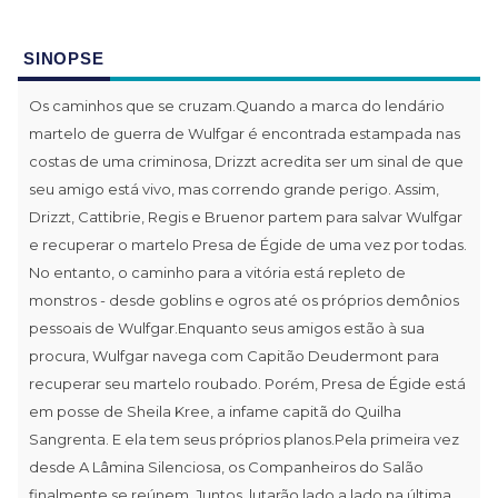
SINOPSE
Os caminhos que se cruzam.Quando a marca do lendário
martelo de guerra de Wulfgar é encontrada estampada nas
costas de uma criminosa, Drizzt acredita ser um sinal de que
seu amigo está vivo, mas correndo grande perigo. Assim,
Drizzt, Cattibrie, Regis e Bruenor partem para salvar Wulfgar
e recuperar o martelo Presa de Égide de uma vez por todas.
No entanto, o caminho para a vitória está repleto de
monstros - desde goblins e ogros até os próprios demônios
pessoais de Wulfgar.Enquanto seus amigos estão à sua
procura, Wulfgar navega com Capitão Deudermont para
recuperar seu martelo roubado. Porém, Presa de Égide está
em posse de Sheila Kree, a infame capitã do Quilha
Sangrenta. E ela tem seus próprios planos.Pela primeira vez
desde A Lâmina Silenciosa, os Companheiros do Salão
finalmente se reúnem. Juntos, lutarão lado a lado na última