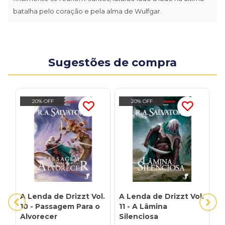
batalha pelo coração e pela alma de Wulfgar.
Sugestões de compra
20% OFF
20% OFF
A Lenda de Drizzt Vol.
A Lenda de Drizzt Vol.
A
10 - Passagem Para o
11 - A Lâmina
1
Alvorecer
Silenciosa
B