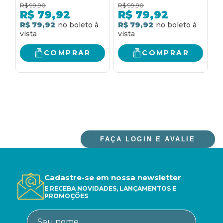
R$
99,90
R$
99,90
R
R$
79,92
R$
79,92
R$ 79,92
R$ 79,92
R
COMPRAR
COMPRAR
FAÇA LOGIN E AVALIE
Cadastre-se em nossa newsletter
E RECEBA NOVIDADES, LANÇAMENTOS E
PROMOÇÕES