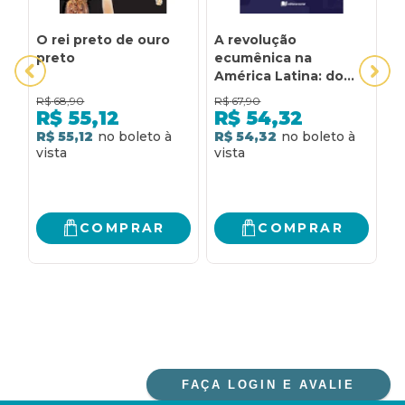
O rei preto de ouro
A revolução
A
preto
ecumênica na
C
América Latina: do
A
proselitismo ao
P
R$
68,90
R$
67,90
R
compromisso de
L
R$
55,12
R$
54,32
transformação social
E
R$ 55,12
R$ 54,32
6
R
COMPRAR
COMPRAR
FAÇA LOGIN E AVALIE