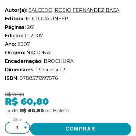
Autor(a):
SALCEDO, ROSIO FERNANDEZ BACA
Editora:
EDITORA UNESP
Páginas:
261
Edição:
1 - 2007
Ano:
2007
Origem:
NACIONAL
Encadernação:
BROCHURA
Dimensões:
13.7 x 21 x 1.3
ISBN:
9788571397576
R$ 76,00
R$ 60,80
1
x
de
R$ 60,80
no
Boleto
Qtde.
-
+